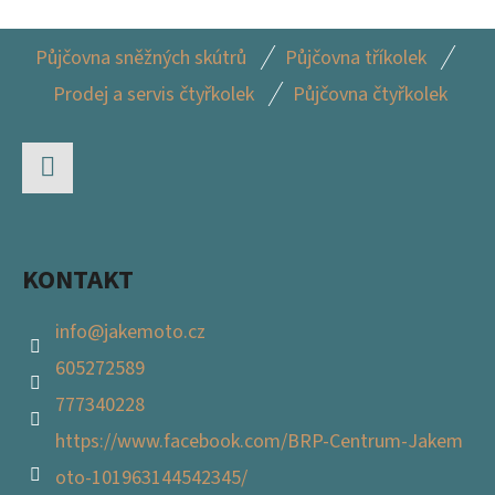
Z
Půjčovna sněžných skútrů
Půjčovna tříkolek
Á
Prodej a servis čtyřkolek
Půjčovna čtyřkolek
P
A
T
Facebook
Í
KONTAKT
info
@
jakemoto.cz
605272589
777340228
https://www.facebook.com/BRP-Centrum-Jakem
oto-101963144542345/