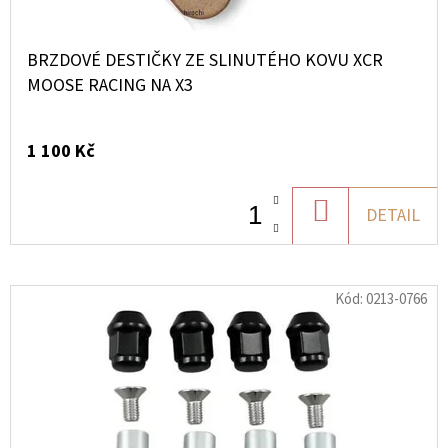
E
D
M
BRZDOVÉ DESTIČKY ZE SLINUTÉHO KOVU XCR
O
MOOSE RACING NA X3
O
P
O
T
R
1 100 Kč
U
O
Č
DO
DETAIL
U
KOŠÍKU
J
E
M
Kód:
0213-0766
E
BRZDOVÁ
HADIČKA
ABS