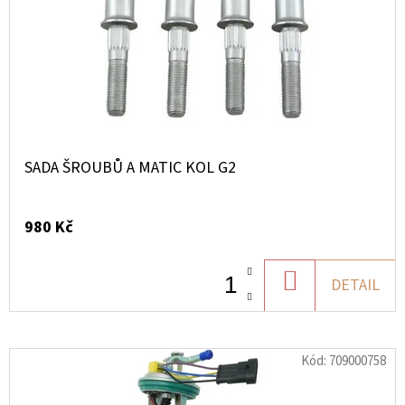
PŘEDNÍ
LEVÁ
CAN-
AM
1
624
Kč
SADA ŠROUBŮ A MATIC KOL G2
980 Kč
DO
DETAIL
KOŠÍKU
Kód:
709000758