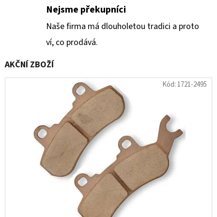
O
E
Nejsme překupníci
B
T
Naše firma má dlouholetou tradici a proto
E
C
ví, co prodává.
N
H
A
AKČNÍ ZBOŽÍ
J
O
Kód:
1721-2495
Í
D
T
Ě
?
J
A
HLEDAT
K