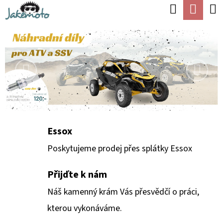
K
Hledat
Náku
Přejít
O
Zpět
Zpět
na
koší
V
Š
Předchozí
Násle
obsah
Í
Í
C
K
O
T
P
E
O
J
T
Essox
Ř
T
Poskytujeme prodej přes splátky Essox
E
E
B
Přijďte k nám
U
Náš kamenný krám Vás přesvědčí o práci,
V
J
kterou vykonáváme.