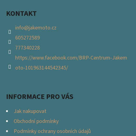
E
T
KONTAKT
E
info
@
jakemoto.cz
N
605272589
A
777340228
J
https://www.facebook.com/BRP-Centrum-Jakem
Í
oto-101963144542345/
T
?
INFORMACE PRO VÁS
Jak nakupovat
HLEDAT
Obchodní podmínky
Podmínky ochrany osobních údajů