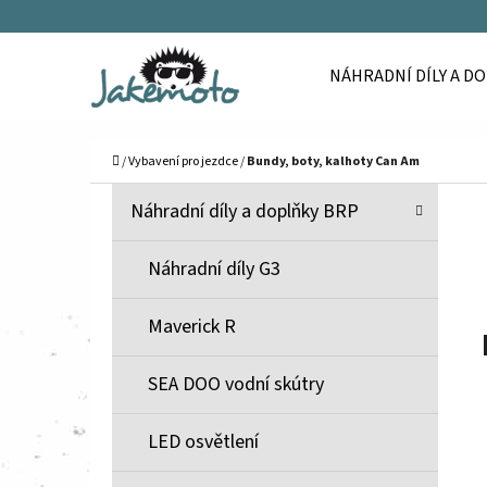
K
Přejít
O
Zpět
Zpět
na
NÁHRADNÍ DÍLY A D
Š
do
do
obsah
Í
obchodu
obchodu
C
K
Domů
/
Vybavení pro jezdce
/
Bundy, boty, kalhoty Can Am
P
K
Přeskočit
Náhradní díly a doplňky BRP
A
O
kategorie
T
S
Náhradní díly G3
E
T
G
Maverick R
O
R
R
A
SEA DOO vodní skútry
I
N
E
N
LED osvětlení