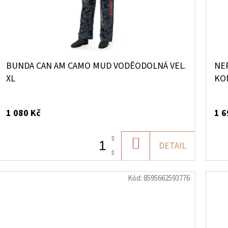
BUNDA CAN AM CAMO MUD VODĚODOLNÁ VEL.
NE
XL
KO
1 080 Kč
1 6
DO
DETAIL
KOŠÍKU
Kód:
8595662593776