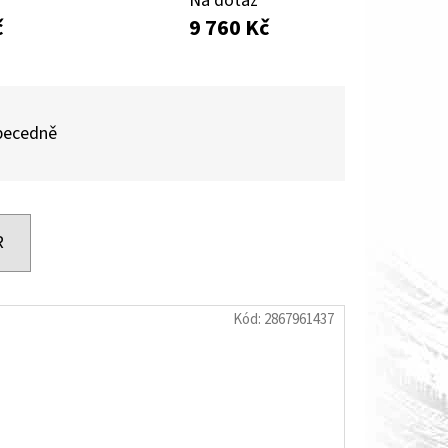
Na dotaz
č
9 760 Kč
O S MĚŘÁKEM PALIVA CAN-
becedně
R
Kód:
2867961437