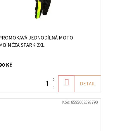
PROMOKAVÁ JEDNODÍLNÁ MOTO
MBINÉZA SPARK 2XL
90 Kč
DO
DETAIL
KOŠÍKU
Kód:
8595662593790