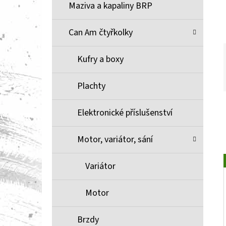
Í
Maziva a kapaliny BRP
P
A
Can Am čtyřkolky
BRZDOVÉ DESTIČKY ZE SLINUTÉHO KOVU
XCR MOOSE RACING NA X3
N
Kufry a boxy
1 100 Kč
E
L
Plachty
Elektronické příslušenství
Motor, variátor, sání
Variátor
Motor
Brzdy