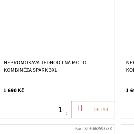
NEPROMOKAVÁ JEDNODÍLNÁ MOTO
NE
KOMBINÉZA SPARK 3XL
KO
1 690 Kč
1 6
DO
DETAIL
KOŠÍKU
Kód:
8595662593738