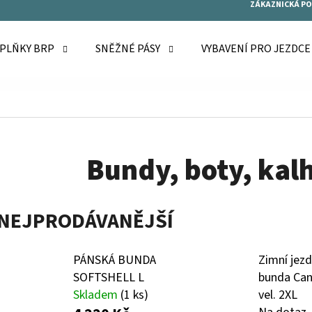
ZÁKAZNICKÁ P
OPLŇKY BRP
SNĚŽNÉ PÁSY
VYBAVENÍ PRO JEZDC
O POTŘEBUJETE NAJÍT?
HLEDAT
Bundy, boty, kal
DOPORUČUJEME
NEJPRODÁVANĚJŠÍ
PÁNSKÁ BUNDA
Zimní jez
SOFTSHELL L
bunda Ca
Skladem
(1 ks)
vel. 2XL