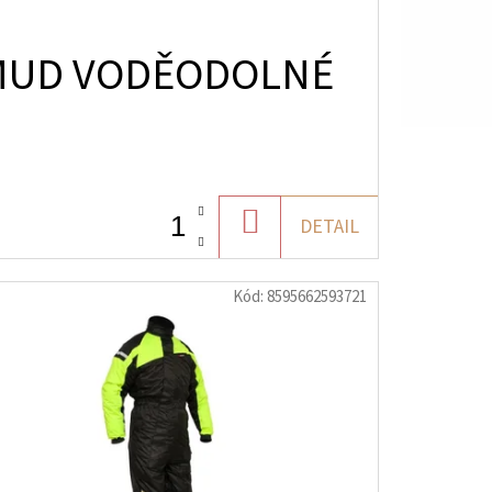
MUD VODĚODOLNÉ
DO
DETAIL
KOŠÍKU
Kód:
8595662593721