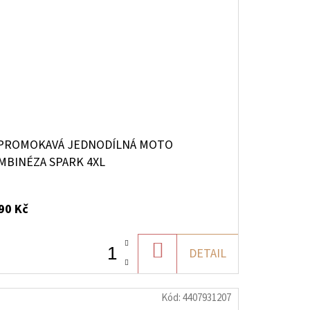
PROMOKAVÁ JEDNODÍLNÁ MOTO
MBINÉZA SPARK 4XL
90 Kč
DO
DETAIL
KOŠÍKU
Kód:
4407931207