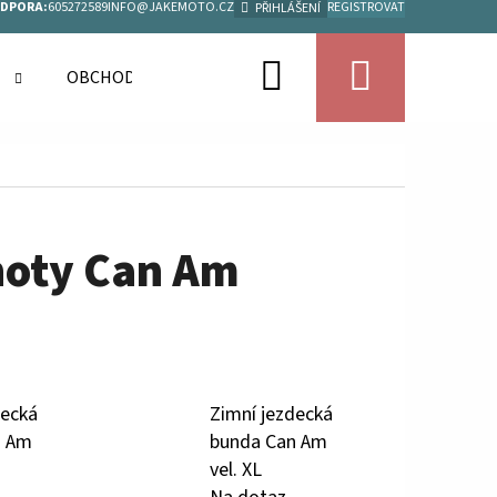
ODPORA:
605272589
INFO@JAKEMOTO.CZ
REGISTROVAT
PŘIHLÁŠENÍ
Hledat
Nákupn
E
OBCHODNÍ PODMÍNKY
KONTAKTY
SPLÁTKY 
košík
hoty Can Am
decká
Zimní jezdecká
n Am
bunda Can Am
vel. XL
Následující