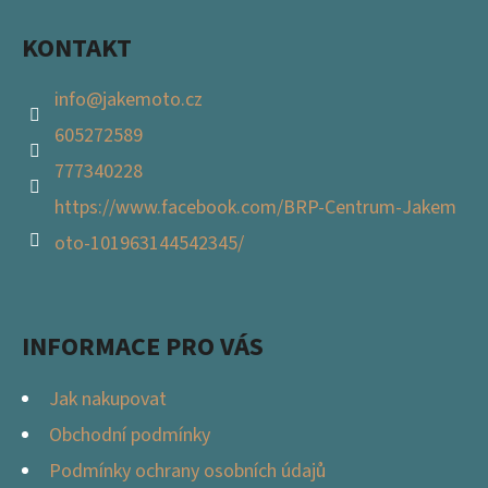
E
T
KONTAKT
E
info
@
jakemoto.cz
N
605272589
A
777340228
J
https://www.facebook.com/BRP-Centrum-Jakem
Í
oto-101963144542345/
T
?
INFORMACE PRO VÁS
Jak nakupovat
HLEDAT
Obchodní podmínky
Podmínky ochrany osobních údajů