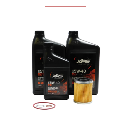
E
T
E
N
A
J
Í
T
?
HLEDAT