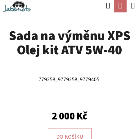
K
Hledat
Náku
Přejít
O
Zpět
Zpět
na
koší
Š
obsah
Sada na výměnu XPS
Í
C
K
Olej kit ATV 5W-40
O
P
O
T
779258, 9779258, 9779405
Ř
E
B
2 000 Kč
U
J
DO KOŠÍKU