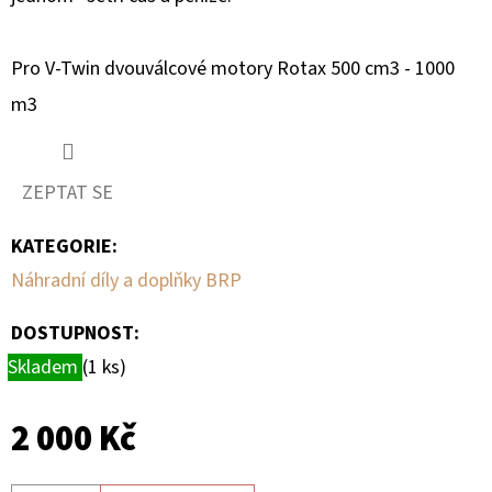
ZADNÍMU
TŘMENU
PRAVÁ
Pro V-Twin dvouválcové motory Rotax 500 cm3 - 1000
1
230
m3
Kč
ZEPTAT SE
KATEGORIE
:
Náhradní díly a doplňky BRP
DOSTUPNOST:
Skladem
(1 ks)
2 000 Kč