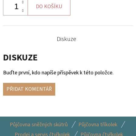
DO KOŠÍKU
Diskuze
DISKUZE
Buďte první, kdo napíše příspěvek k této položce.
PŘIDAT KOMENTÁŘ
Z
Půjčovna sněžných skútrů
Půjčovna tříkolek
Á
Prodej a servis čtyřkolek
Půjčovna čtyřkolek