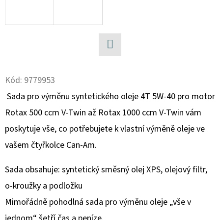
D
O
P
O
Facebook
R
Kód:
9779953
U
Sada pro výměnu syntetického oleje 4T 5W-40 pro motor
Č
U
Rotax 500 ccm V-Twin až Rotax 1000 ccm V-Twin vám
J
poskytuje vše, co potřebujete k vlastní výměně oleje ve
E
vašem čtyřkolce Can-Am.
M
E
Sada obsahuje:
syntetický směsný olej XPS, olejový filtr,
o-kroužky a podložku
BRZDOVÁ
Mimořádně pohodlná sada pro výměnu oleje „vše v
HADICE
K
jednom“ šetří čas a peníze.