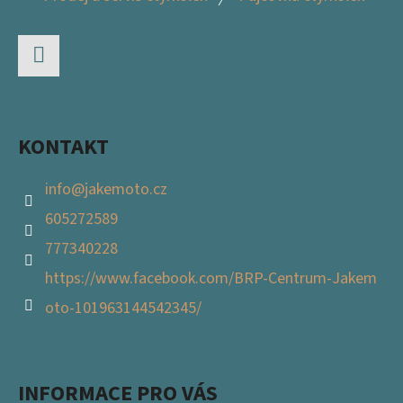
P
A
T
Facebook
Í
KONTAKT
info
@
jakemoto.cz
605272589
777340228
https://www.facebook.com/BRP-Centrum-Jakem
oto-101963144542345/
INFORMACE PRO VÁS