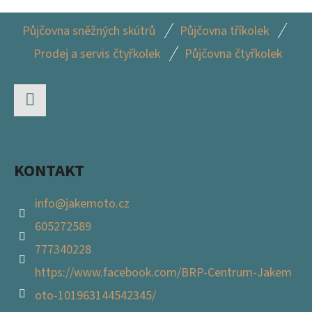
G3
Á
Z
D
2
Půjčovna sněžných skútrů
Půjčovna tříkolek
Á
705
A
Kč
Prodej a servis čtyřkolek
Půjčovna čtyřkolek
P
C
Í
A
P
T
R
Facebook
Í
V
K
KONTAKT
Y
V
info
@
jakemoto.cz
Ý
605272589
P
I
777340228
S
https://www.facebook.com/BRP-Centrum-Jakem
U
oto-101963144542345/