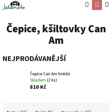
K
Hledat
Náku
Přejít
O
Zpět
Zpět
na
koší
Š
obsah
Čepice, kšiltovky Can
Í
C
K
Am
O
P
O
NEJPRODÁVANĚJŠÍ
T
Ř
Čepice Can Am hnědá
E
Skladem
(2 ks)
810 Kč
B
U
J
Ř