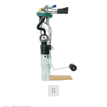
E
T
E
N
A
J
Í
T
?
HLEDAT
Facebook