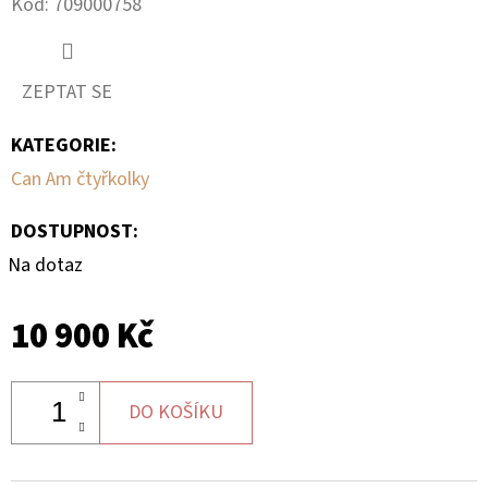
Kód:
709000758
D
O
ZEPTAT SE
P
O
KATEGORIE
:
R
Can Am čtyřkolky
U
Č
DOSTUPNOST:
U
Na dotaz
J
E
10 900 Kč
M
E
DO KOŠÍKU
TYČ
CAN-
AM