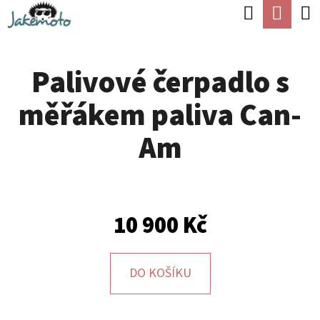
K
Hledat
Náku
Přejít
O
Zpět
Zpět
na
koší
Š
obsah
Palivové čerpadlo s
Í
C
K
měřákem paliva Can-
O
P
Am
O
T
Ř
10 900 Kč
E
B
U
DO KOŠÍKU
J