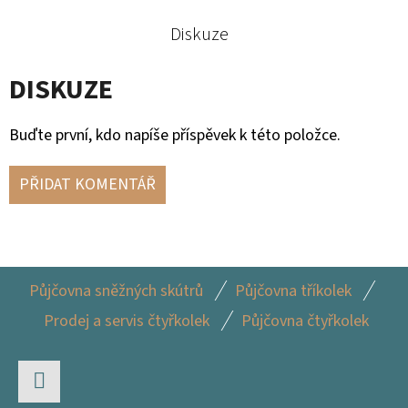
2
Diskuze
855
Kč
DISKUZE
Buďte první, kdo napíše příspěvek k této položce.
PŘIDAT KOMENTÁŘ
Z
Půjčovna sněžných skútrů
Půjčovna tříkolek
Á
Prodej a servis čtyřkolek
Půjčovna čtyřkolek
P
A
T