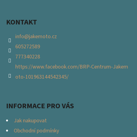
Facebook
Í
KONTAKT
info
@
jakemoto.cz
605272589
777340228
https://www.facebook.com/BRP-Centrum-Jakem
oto-101963144542345/
INFORMACE PRO VÁS
Jak nakupovat
Obchodní podmínky