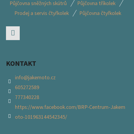
Z
Půjčovna sněžných skútrů
Půjčovna tříkolek
Á
Prodej a servis čtyřkolek
Půjčovna čtyřkolek
P
A
T
Facebook
Í
KONTAKT
info
@
jakemoto.cz
605272589
777340228
https://www.facebook.com/BRP-Centrum-Jakem
oto-101963144542345/