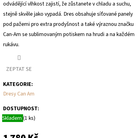
SLINUTÉHO
odvádějící vlhkost zajistí, že zůstanete v chladu a suchu,
KOVU
XCR
stejně skvěle jako vypadá. Dres obsahuje síťované panely
MOOSE
RACING
pod pažemi pro extra prodyšnost a také výraznou značku
NA
X3
Can-Am se sublimovaným potiskem na hrudi a na každém
1
rukávu.
100
Kč
ZEPTAT SE
KATEGORIE
:
Dresy Can Am
DOSTUPNOST:
Skladem
(1 ks)