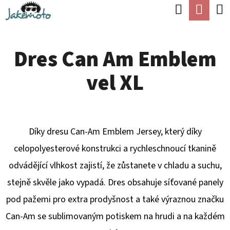
K
Hledat
Náku
Přejít
O
Zpět
Zpět
na
koší
Š
obsah
Dres Can Am Emblem
Í
C
K
vel XL
O
P
O
T
Díky dresu Can-Am Emblem Jersey, který díky
Ř
celopolyesterové konstrukci a rychleschnoucí tkanině
E
odvádějící vlhkost zajistí, že zůstanete v chladu a suchu,
B
stejně skvěle jako vypadá. Dres obsahuje síťované panely
U
pod pažemi pro extra prodyšnost a také výraznou značku
J
Can-Am se sublimovaným potiskem na hrudi a na každém