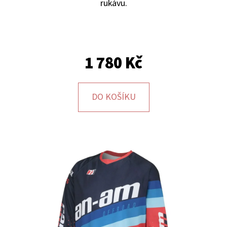
E
rukávu.
T
E
N
1 780 Kč
A
J
DO KOŠÍKU
Í
T
?
HLEDAT