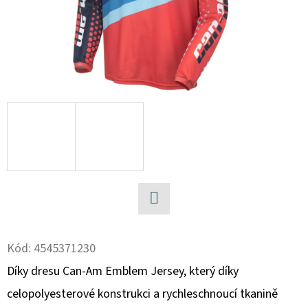
D
O
P
O
R
U
Č
U
J
E
M
E
Facebook
Kód:
4545371230
Díky dresu Can-Am Emblem Jersey, který díky
BRZDOVÉ
DESTIČKY
celopolyesterové konstrukci a rychleschnoucí tkanině
ZE