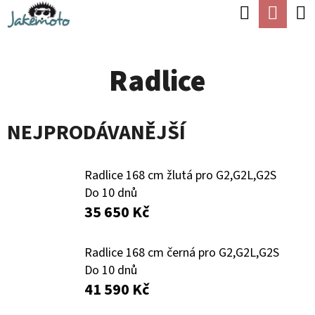
K
Hledat
Náku
Přejít
O
Zpět
Zpět
na
koší
Š
obsah
Radlice
Í
C
K
O
NEJPRODÁVANĚJŠÍ
P
O
T
Radlice 168 cm žlutá pro G2,G2L,G2S
Do 10 dnů
Ř
35 650 Kč
E
B
Radlice 168 cm černá pro G2,G2L,G2S
U
Do 10 dnů
41 590 Kč
J