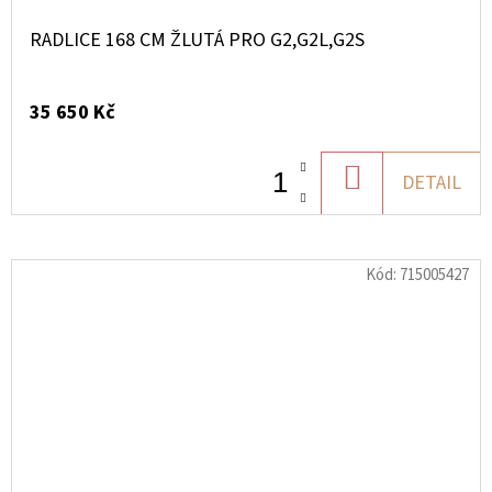
RADLICE 168 CM ŽLUTÁ PRO G2,G2L,G2S
35 650 Kč
DO
DETAIL
KOŠÍKU
Kód:
715005427