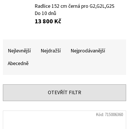
E
Radlice 152 cm černá pro G2,G2L,G2S
T
Do 10 dnů
E
13 800 Kč
N
A
Ř
J
A
Nejlevnější
Nejdražší
Nejprodávanější
Í
Z
Abecedně
T
E
?
N
Í
OTEVŘÍT FILTR
P
R
HLEDAT
V
Kód:
715006360
O
Ý