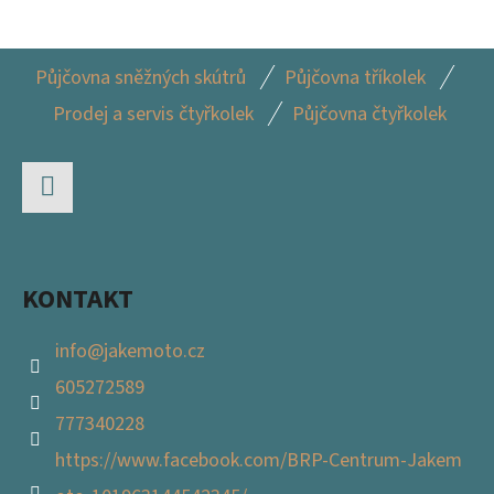
L
Á
Z
D
Půjčovna sněžných skútrů
Půjčovna tříkolek
Á
A
Prodej a servis čtyřkolek
Půjčovna čtyřkolek
P
C
Í
A
P
T
R
Facebook
Í
V
K
KONTAKT
Y
V
info
@
jakemoto.cz
Ý
605272589
P
I
777340228
S
https://www.facebook.com/BRP-Centrum-Jakem
U