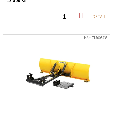
13 800 Kč
DO
DETAIL
KOŠÍKU
Kód:
715005435