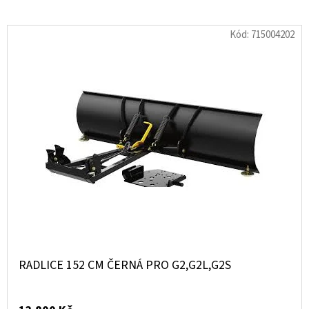
SLINUTÉHO
KOVU
XCR
Kód:
715004202
MOOSE
RACING
NA
X3
1
100
Kč
RADLICE 152 CM ČERNÁ PRO G2,G2L,G2S