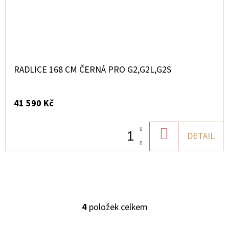
RADLICE 168 CM ČERNÁ PRO G2,G2L,G2S
41 590 Kč
DO
DETAIL
KOŠÍKU
4
položek celkem
O
V