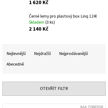
E
1 620 Kč
T
E
Černé lemy pro plastový box Linq 124l
Skladem
(3 ks)
N
2 140 Kč
A
J
Ř
Í
A
Nejlevnější
Nejdražší
Nejprodávanější
T
Z
?
Abecedně
E
N
Í
OTEVŘÍT FILTR
P
HLEDAT
R
V
Kód:
710002330