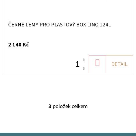
ČERNÉ LEMY PRO PLASTOVÝ BOX LINQ 124L
2 140 Kč
DO
DETAIL
KOŠÍKU
3
položek celkem
O
V
L
Á