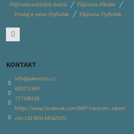
Z
D
Půjčovna sněžných skútrů
Půjčovna tříkolek
Á
A
Prodej a servis čtyřkolek
Půjčovna čtyřkolek
P
C
Í
A
P
T
R
Facebook
Í
V
K
KONTAKT
Y
V
info
@
jakemoto.cz
Ý
605272589
P
I
777340228
S
https://www.facebook.com/BRP-Centrum-Jakem
U
oto-101963144542345/