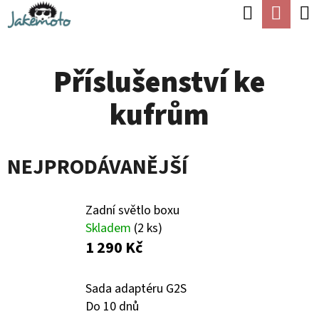
K
Hledat
Náku
Přejít
O
Zpět
Zpět
na
koší
Š
obsah
Příslušenství ke
Í
C
K
kufrům
O
P
O
NEJPRODÁVANĚJŠÍ
T
Ř
Zadní světlo boxu
E
Skladem
(2 ks)
1 290 Kč
B
U
Sada adaptéru G2S
J
Do 10 dnů