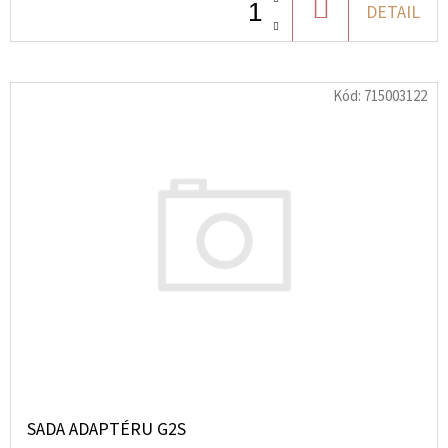
MAVERICK
DO
DETAIL
X3
KOŠÍKU
6
237
Kč
Kód:
715003122
SADA ADAPTÉRU G2S