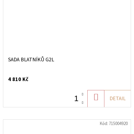
SADA BLATNÍKŮ G2L
4 810 Kč
DO
DETAIL
KOŠÍKU
Kód:
715004920