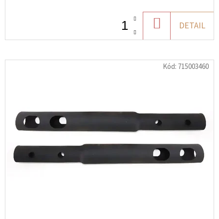
PŘEDNÍ
LEVÁ
CAN-
DO
DETAIL
AM
KOŠÍKU
1
624
Kč
Kód:
715003460