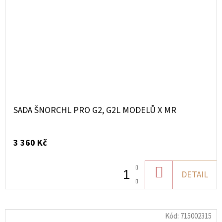
SADA ŠNORCHL PRO G2, G2L MODELŮ X MR
3 360 Kč
DO
DETAIL
KOŠÍKU
Kód:
715002315