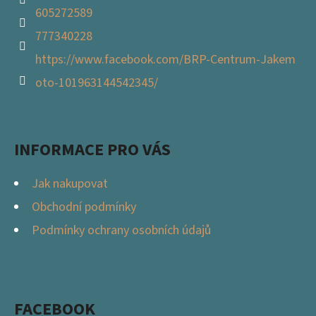
605272589
P
I
777340228
S
https://www.facebook.com/BRP-Centrum-Jakem
U
oto-101963144542345/
INFORMACE PRO VÁS
Jak nakupovat
Obchodní podmínky
Podmínky ochrany osobních údajů
FACEBOOK