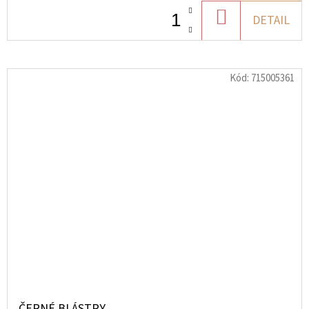
DO
DETAIL
KOŠÍKU
Kód:
715005361
ČERNÉ BLÁSTRY