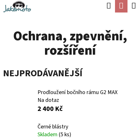
K
Hledat
Náku
Přejít
O
Zpět
Zpět
na
koší
Š
obsah
Ochrana, zpevnění,
Í
C
K
rozšíření
O
P
O
NEJPRODÁVANĚJŠÍ
T
Ř
Prodloužení bočního rámu G2 MAX
E
Na dotaz
2 400 Kč
B
U
Černé blástry
J
Skladem
(5 ks)