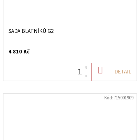
SADA BLATNÍKŮ G2
4 810 Kč
DO
DETAIL
KOŠÍKU
Kód:
715001909