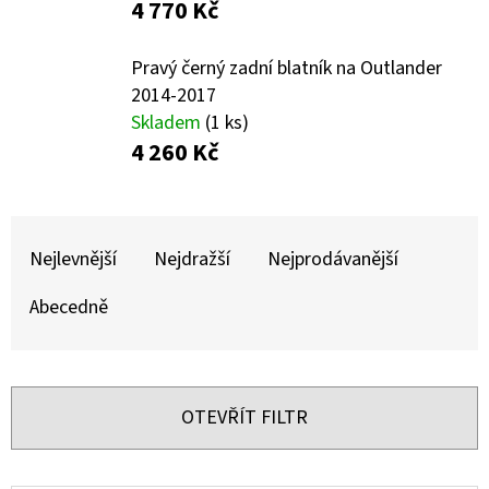
E
4 770 Kč
T
Pravý černý zadní blatník na Outlander
E
2014-2017
N
Skladem
(1 ks)
A
4 260 Kč
J
Í
Ř
T
A
Nejlevnější
Nejdražší
Nejprodávanější
?
Z
Abecedně
E
N
Í
OTEVŘÍT FILTR
HLEDAT
P
R