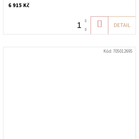
6 915 Kč
DO
DETAIL
KOŠÍKU
Kód:
705012695