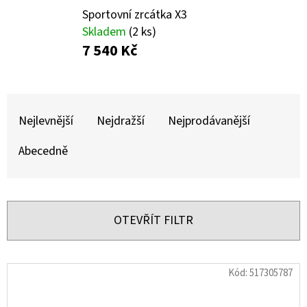
E
Sportovní zrcátka X3
T
Skladem
(2 ks)
E
7 540 Kč
N
A
Ř
J
A
Nejlevnější
Nejdražší
Nejprodávanější
Í
Z
Abecedně
T
E
?
N
Í
OTEVŘÍT FILTR
P
R
HLEDAT
V
Kód:
517305787
O
Ý