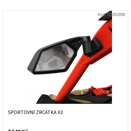
MAVERICK
R
Kód:
715002898
5
260
Kč
SPORTOVNÍ ZRCÁTKA X3