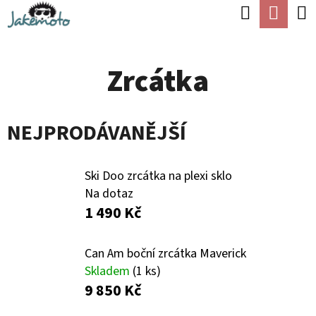
K
Hledat
Náku
Přejít
O
Zpět
Zpět
na
koší
Š
obsah
Zrcátka
Í
C
K
O
NEJPRODÁVANĚJŠÍ
P
O
T
Ski Doo zrcátka na plexi sklo
Na dotaz
Ř
1 490 Kč
E
B
Can Am boční zrcátka Maverick
U
Skladem
(1 ks)
9 850 Kč
J