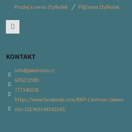
Á
A
Prodej a servis čtyřkolek
Půjčovna čtyřkolek
P
C
Í
A
P
T
R
Facebook
Í
V
K
KONTAKT
Y
V
info
@
jakemoto.cz
Ý
605272589
P
I
777340228
S
https://www.facebook.com/BRP-Centrum-Jakem
U
oto-101963144542345/