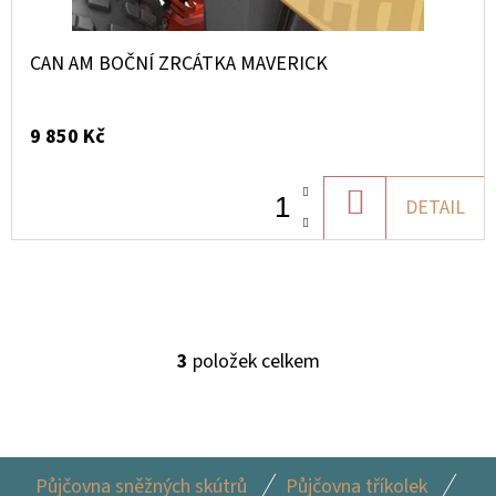
CAN AM BOČNÍ ZRCÁTKA MAVERICK
9 850 Kč
DO
DETAIL
KOŠÍKU
3
položek celkem
O
V
L
Á
Z
D
Půjčovna sněžných skútrů
Půjčovna tříkolek