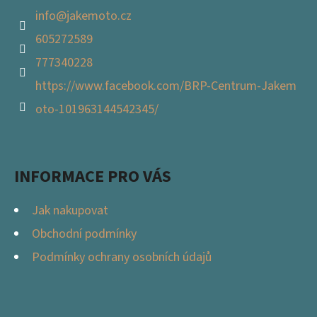
V
info
@
jakemoto.cz
Ý
605272589
P
I
777340228
S
https://www.facebook.com/BRP-Centrum-Jakem
U
oto-101963144542345/
INFORMACE PRO VÁS
Jak nakupovat
Obchodní podmínky
Podmínky ochrany osobních údajů