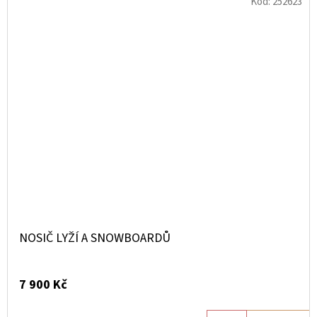
Kód:
252623
NOSIČ LYŽÍ A SNOWBOARDŮ
7 900 Kč