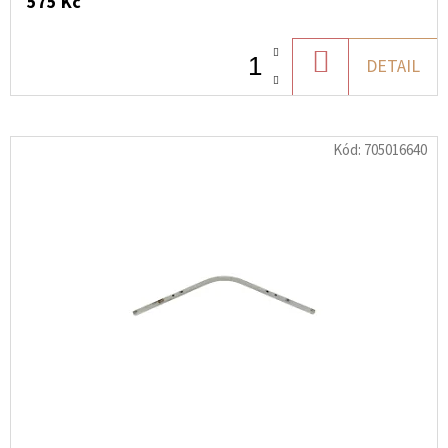
575 Kč
DO
DETAIL
KOŠÍKU
Kód:
705016640