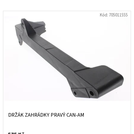
SLINUTÉHO
KOVU
XCR
Kód:
705011555
MOOSE
RACING
NA
X3
1
100
Kč
DRŽÁK ZAHRÁDKY PRAVÝ CAN-AM