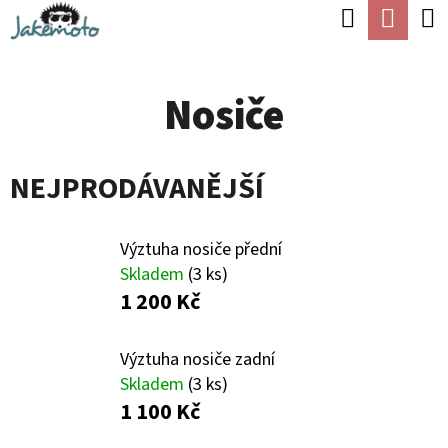
K
Hledat
Náku
Přejít
O
Zpět
Zpět
na
koší
Š
obsah
Nosiče
Í
C
K
O
NEJPRODÁVANĚJŠÍ
P
O
T
Výztuha nosiče přední
Skladem
(3 ks)
Ř
1 200 Kč
E
B
Výztuha nosiče zadní
U
Skladem
(3 ks)
1 100 Kč
J