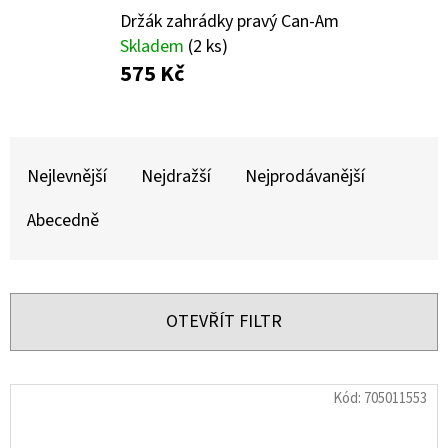
E
Držák zahrádky pravý Can-Am
T
Skladem
(2 ks)
E
575 Kč
N
A
Ř
J
A
Nejlevnější
Nejdražší
Nejprodávanější
Í
Z
Abecedně
T
E
?
N
Í
OTEVŘÍT FILTR
P
R
HLEDAT
V
Kód:
705011553
O
Ý