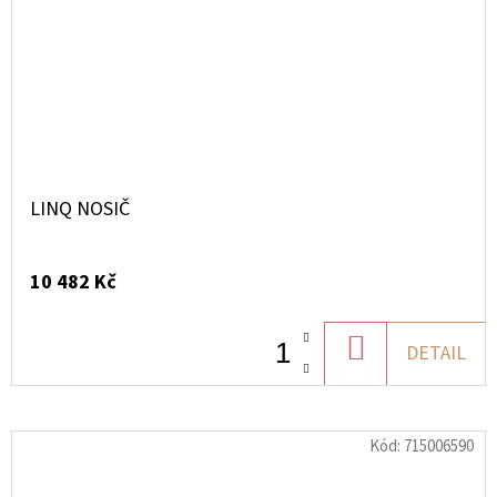
LINQ NOSIČ
10 482 Kč
DO
DETAIL
KOŠÍKU
Kód:
715006590