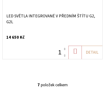
LED SVĚTLA INTEGROVANÉ V PŘEDNÍM ŠTÍTU G2,
G2L
14 650 Kč
DO
DETAIL
KOŠÍKU
7
položek celkem
O
V
L