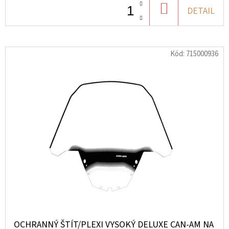
PŘEDNÍ
DO
DETAIL
LEVÁ
CAN-
KOŠÍKU
AM
1
Kód:
715000936
624
Kč
OCHRANNÝ ŠTÍT/PLEXI VYSOKÝ DELUXE CAN-AM NA