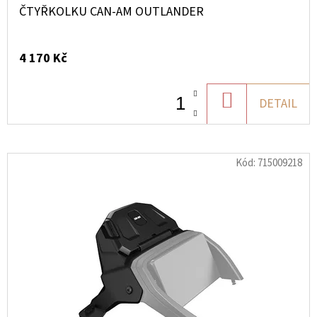
ČTYŘKOLKU CAN-AM OUTLANDER
4 170 Kč
DO
DETAIL
KOŠÍKU
Kód:
715009218