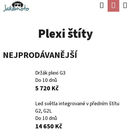
K
Hledat
Náku
Přejít
O
Zpět
Zpět
na
koší
Š
obsah
Plexi štíty
Í
C
K
O
NEJPRODÁVANĚJŠÍ
P
O
T
Držák plexi G3
Do 10 dnů
Ř
5 720 Kč
E
B
Led světla integrované v předním štítu
G2, G2L
U
Do 10 dnů
J
14 650 Kč