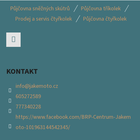
Á
Z
D
Půjčovna sněžných skútrů
Půjčovna tříkolek
Á
A
Prodej a servis čtyřkolek
Půjčovna čtyřkolek
P
C
Í
A
P
T
R
Facebook
Í
V
K
KONTAKT
Y
V
info
@
jakemoto.cz
Ý
605272589
P
I
777340228
S
https://www.facebook.com/BRP-Centrum-Jakem
U
oto-101963144542345/