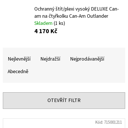
E
Ochranný štít/plexi vysoký DELUXE Can-
T
am na čtyřkolku Can-Am Outlander
E
Skladem
(1 ks)
N
4 170 Kč
A
J
Ř
Í
A
Nejlevnější
Nejdražší
Nejprodávanější
T
Z
Abecedně
?
E
N
Í
OTEVŘÍT FILTR
P
HLEDAT
R
V
Kód:
715001211
O