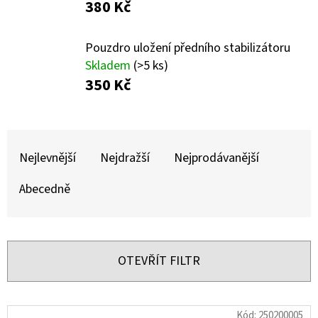
E
380 Kč
T
E
Pouzdro uložení předního stabilizátoru
Skladem
(>5 ks)
N
350 Kč
A
J
Ř
Í
A
Nejlevnější
Nejdražší
Nejprodávanější
T
Z
?
Abecedně
E
N
Í
OTEVŘÍT FILTR
P
HLEDAT
R
V
Kód:
250200005