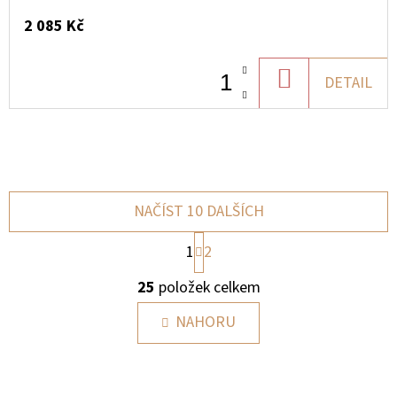
2 085 Kč
DO
DETAIL
KOŠÍKU
NAČÍST 10 DALŠÍCH
S
1
2
T
O
R
25
položek celkem
Á
V
N
L
NAHORU
K
O
Á
V
D
Á
A
N