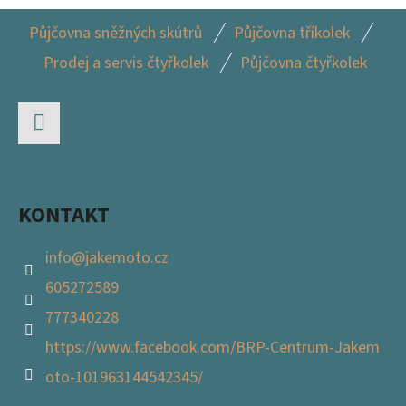
Í
C
Z
Půjčovna sněžných skútrů
Půjčovna tříkolek
Í
Á
P
Prodej a servis čtyřkolek
Půjčovna čtyřkolek
P
R
A
V
K
T
Y
Facebook
Í
V
Ý
KONTAKT
P
I
info
@
jakemoto.cz
S
605272589
U
777340228
https://www.facebook.com/BRP-Centrum-Jakem
oto-101963144542345/