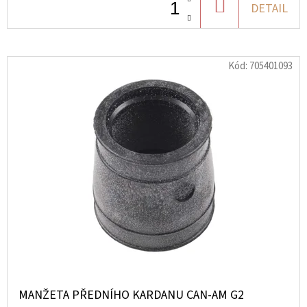
DO
DETAIL
2
KOŠÍKU
855
Kč
Kód:
705401093
MANŽETA PŘEDNÍHO KARDANU CAN-AM G2