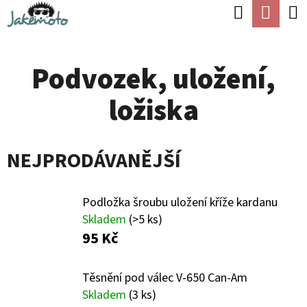
K
Hledat
Náku
Přejít
O
Zpět
Zpět
na
koší
Š
obsah
Podvozek, uložení,
Í
C
K
ložiska
O
P
O
NEJPRODÁVANĚJŠÍ
T
Ř
Podložka šroubu uložení kříže kardanu
E
Skladem
(>5 ks)
95 Kč
B
U
Těsnění pod válec V-650 Can-Am
J
Skladem
(3 ks)