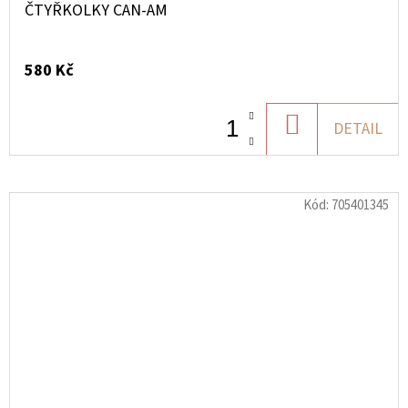
ČTYŘKOLKY CAN-AM
580 Kč
DO
DETAIL
KOŠÍKU
Kód:
705401345