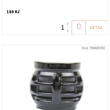
180 Kč
DO
DETAIL
KOŠÍKU
Kód:
709400783