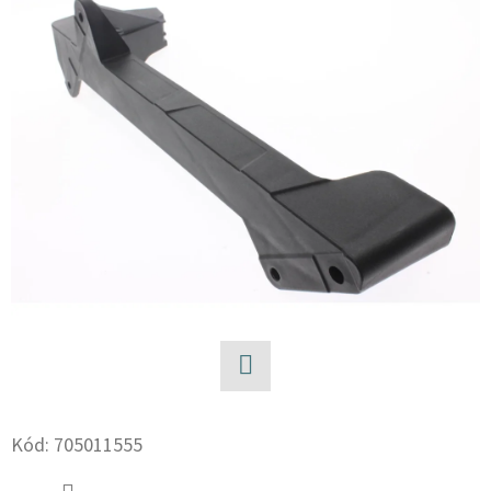
E
T
E
N
A
J
Í
T
?
Facebook
HLEDAT
Kód:
705011555