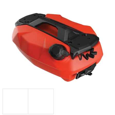
D
O
P
O
R
U
Č
U
J
E
M
E
BRZDOVÁ
HADICE
K