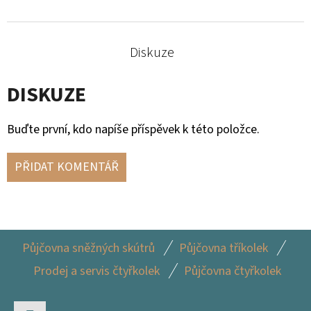
Diskuze
DISKUZE
Buďte první, kdo napíše příspěvek k této položce.
PŘIDAT KOMENTÁŘ
Z
Půjčovna sněžných skútrů
Půjčovna tříkolek
Á
Prodej a servis čtyřkolek
Půjčovna čtyřkolek
P
A