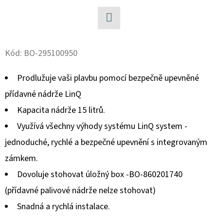
ZADNÍMU
TŘMENU
PRAVÁ
Facebook
1
230
Kód:
BO-295100950
Kč
Prodlužuje vaši plavbu pomocí bezpečně upevněné
přídavné nádrže LinQ
Kapacita nádrže 15 litrů.
Využívá všechny výhody systému LinQ system -
jednoduché, rychlé a bezpečné upevnění s integrovaným
zámkem.
Dovoluje stohovat úložný box -BO-860201740
(přídavné palivové nádrže nelze stohovat)
Snadná a rychlá instalace.