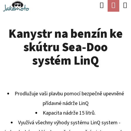
K
Hledat
Náku
Přejít
O
Zpět
Zpět
na
koší
Š
obsah
Kanystr na benzín ke
Í
C
K
skútru Sea-Doo
O
P
systém LinQ
O
T
Ř
E
Prodlužuje vaši plavbu pomocí bezpečně upevněné
B
přídavné nádrže LinQ
U
Kapacita nádrže 15 litrů.
J
Využívá všechny výhody systému LinQ system -