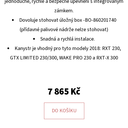
E
jednoduché, rychlé a bezpečné upevnění s integrovaným
T
zámkem.
E
Dovoluje stohovat úložný box -BO-860201740
N
(přídavné palivové nádrže nelze stohovat)
A
Snadná a rychlá instalace.
J
Kanystr je vhodný pro tyto modely 2018: RXT 230,
Í
GTX LIMITED 230/300, WAKE PRO 230 a RXT-X 300
T
?
7 865 Kč
DO KOŠÍKU
HLEDAT