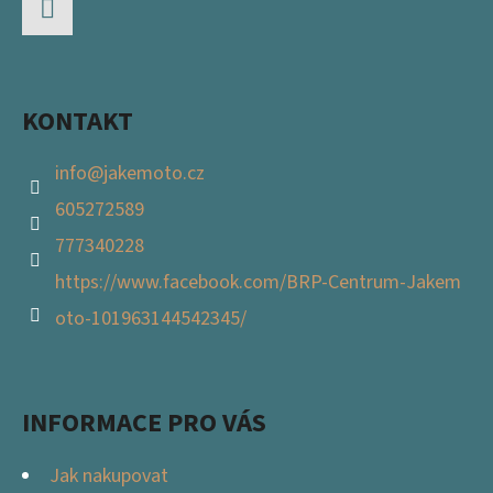
T
Facebook
Í
KONTAKT
info
@
jakemoto.cz
605272589
777340228
https://www.facebook.com/BRP-Centrum-Jakem
oto-101963144542345/
INFORMACE PRO VÁS
Jak nakupovat