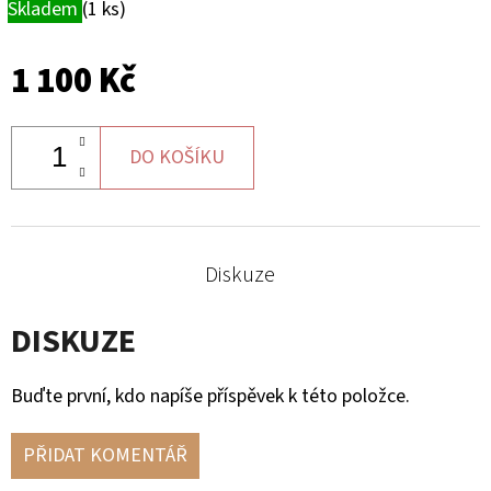
Skladem
(1 ks)
PŘEDNÍ
LEVÁ
CAN-
AM
1 100 Kč
1
624
Kč
DO KOŠÍKU
Diskuze
DISKUZE
Buďte první, kdo napíše příspěvek k této položce.
PŘIDAT KOMENTÁŘ