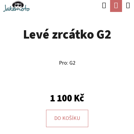
K
Hledat
Náku
Přejít
O
Zpět
Zpět
na
koší
Š
obsah
Levé zrcátko G2
Í
C
K
O
P
Pro: G2
O
T
Ř
E
1 100 Kč
B
U
DO KOŠÍKU
J