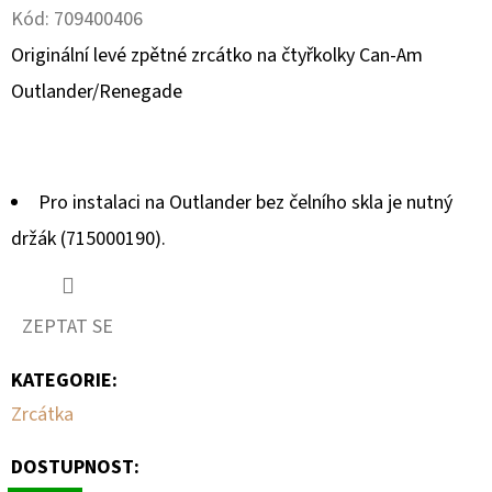
Kód:
709400406
D
Originální levé zpětné zrcátko na čtyřkolky Can-Am
O
Outlander/Renegade
P
O
R
U
Pro instalaci na Outlander bez čelního skla je nutný
Č
držák (715000190).
U
J
E
ZEPTAT SE
M
E
KATEGORIE
:
Zrcátka
BRZDOVÁ
HADIČKA
DOSTUPNOST:
ABS