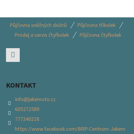
Z
Půjčovna sněžných skútrů
Půjčovna tříkolek
Á
Prodej a servis čtyřkolek
Půjčovna čtyřkolek
P
A
T
Facebook
Í
KONTAKT
info
@
jakemoto.cz
605272589
777340228
https://www.facebook.com/BRP-Centrum-Jakem