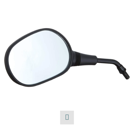
E
T
E
N
A
J
Í
T
?
HLEDAT
Facebook