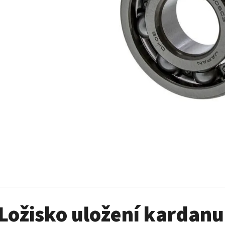
SADA ŠROUBŮ A MATIC KOL G2
PALIVOVÉ ČERPADL
AM
980 Kč
10 900 Kč
Ložisko uložení kardanu