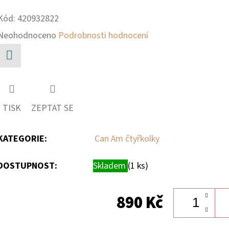
Kód:
420932822
Průměrné
Neohodnoceno
Podrobnosti hodnocení
hodnocení
produktu
Facebook
je
0,0
TISK
ZEPTAT SE
z
5
KATEGORIE
:
Can Am čtyřkolky
hvězdiček.
DOSTUPNOST:
Skladem
(1 ks)
890 Kč