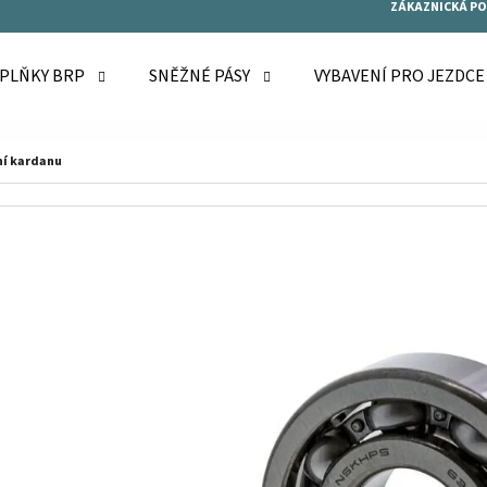
ZÁKAZNICKÁ P
OPLŇKY BRP
SNĚŽNÉ PÁSY
VYBAVENÍ PRO JEZDC
O POTŘEBUJETE NAJÍT?
ní kardanu
HLEDAT
DOPORUČUJEME