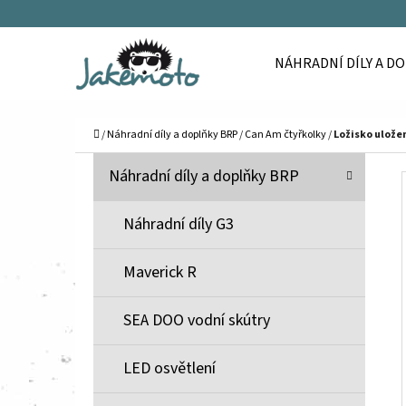
K
Přejít
O
Zpět
Zpět
na
NÁHRADNÍ DÍLY A D
Š
do
do
obsah
Í
obchodu
obchodu
C
K
Domů
/
Náhradní díly a doplňky BRP
/
Can Am čtyřkolky
/
Ložisko ulože
P
K
Přeskočit
Náhradní díly a doplňky BRP
A
O
kategorie
T
S
Náhradní díly G3
E
T
G
Maverick R
O
R
R
A
SEA DOO vodní skútry
I
N
E
N
LED osvětlení