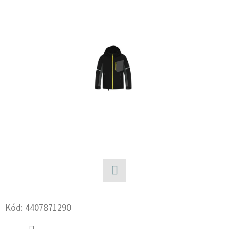
E
T
E
N
A
J
Í
T
?
Facebook
HLEDAT
Kód:
4407871290