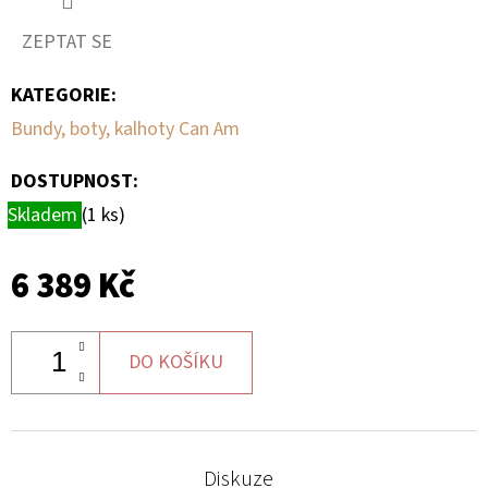
ZEPTAT SE
D
O
KATEGORIE
:
P
Bundy, boty, kalhoty Can Am
O
R
DOSTUPNOST:
U
Skladem
(1 ks)
Č
U
J
6 389 Kč
E
M
E
DO KOŠÍKU
BRZDOVÁ
HADICE
Diskuze
LZ,