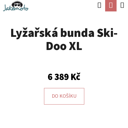
K
Hledat
Náku
Přejít
O
Zpět
Zpět
na
koší
Š
obsah
Lyžařská bunda Ski-
Í
C
K
Doo XL
O
P
O
T
6 389 Kč
Ř
E
DO KOŠÍKU
B
U
J