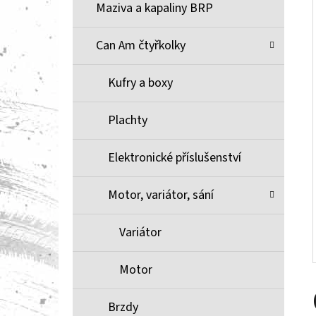
Í
Maziva a kapaliny BRP
P
A
Can Am čtyřkolky
BRZDOVÉ DESTIČKY ZE SLINUTÉHO KOVU
XCR MOOSE RACING NA X3
N
Kufry a boxy
1 100 Kč
E
L
Plachty
Elektronické příslušenství
Motor, variátor, sání
Variátor
Motor
Brzdy