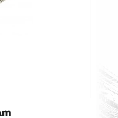
O S MĚŘÁKEM PALIVA CAN-
 Am