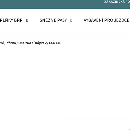
ZÁKAZNICKÁ P
OPLŇKY BRP
SNĚŽNÉ PÁSY
VYBAVENÍ PRO JEZDC
O POTŘEBUJETE NAJÍT?
ní, ložiska
/
Osa zadní nápravy Can Am
HLEDAT
DOPORUČUJEME