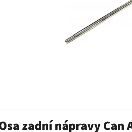
SADA ŠROUBŮ A MATIC KOL G2
PALIVOVÉ ČERPADL
AM
980 Kč
10 900 Kč
Osa zadní nápravy Can