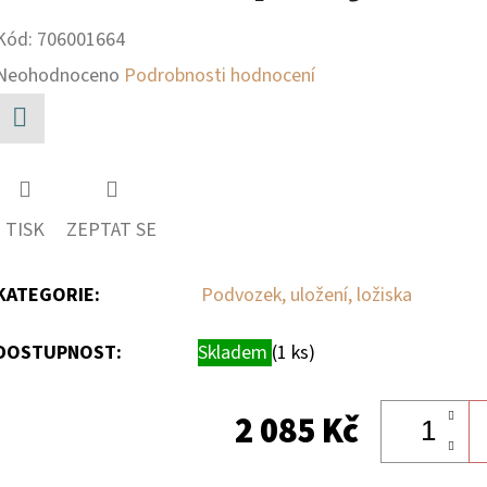
Kód:
706001664
Průměrné
Neohodnoceno
Podrobnosti hodnocení
hodnocení
produktu
Facebook
je
0,0
TISK
ZEPTAT SE
z
5
KATEGORIE
:
Podvozek, uložení, ložiska
hvězdiček.
DOSTUPNOST:
Skladem
(1 ks)
2 085 Kč