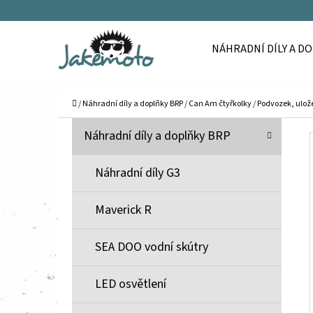
K
Přejít
O
Zpět
Zpět
na
NÁHRADNÍ DÍLY A D
Š
do
do
obsah
Í
obchodu
obchodu
C
K
Domů
/
Náhradní díly a doplňky BRP
/
Can Am čtyřkolky
/
Podvozek, ulože
P
K
Přeskočit
Náhradní díly a doplňky BRP
A
O
kategorie
T
S
Náhradní díly G3
E
T
G
Maverick R
O
R
R
A
SEA DOO vodní skútry
I
N
E
N
LED osvětlení