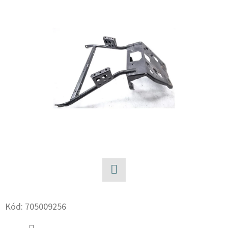
E
T
E
N
A
J
Í
T
?
Facebook
HLEDAT
Kód:
705009256