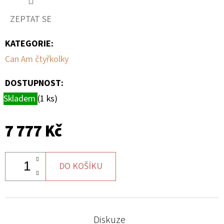
ZEPTAT SE
D
O
KATEGORIE
:
P
Can Am čtyřkolky
O
R
DOSTUPNOST:
U
Skladem
(1 ks)
Č
U
J
7 777 Kč
E
M
E
DO KOŠÍKU
SADA
ŠROUBŮ
Diskuze
A