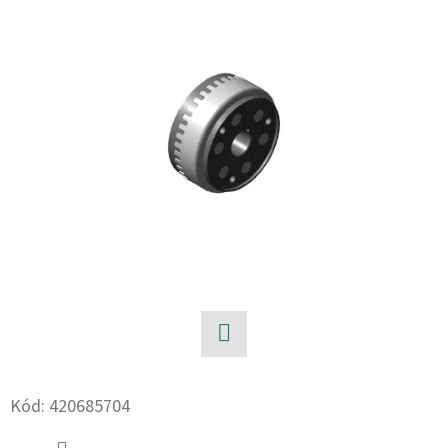
E
T
E
N
A
J
Í
T
?
Facebook
HLEDAT
Kód:
420685704