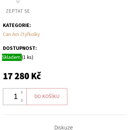
ZEPTAT SE
D
O
KATEGORIE
:
P
Can Am čtyřkolky
O
R
DOSTUPNOST:
U
Skladem
(1 ks)
Č
U
J
17 280 Kč
E
M
E
DO KOŠÍKU
BRZDOVÉ
DESTIČKY
Diskuze
ZE