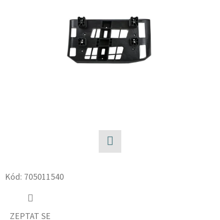
E
T
E
N
A
J
Í
T
?
Facebook
Kód:
705011540
HLEDAT
ZEPTAT SE