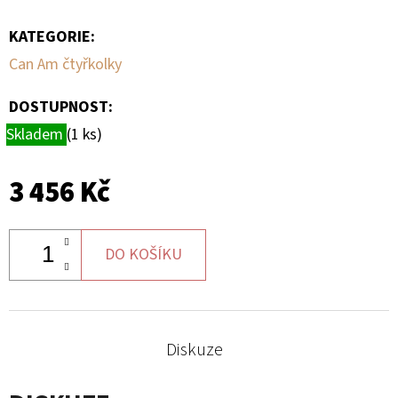
KATEGORIE
:
D
O
Can Am čtyřkolky
P
O
DOSTUPNOST:
R
Skladem
(1 ks)
U
Č
3 456 Kč
U
J
E
DO KOŠÍKU
M
E
Diskuze
BRZDOVÁ
HADICE
LZ,