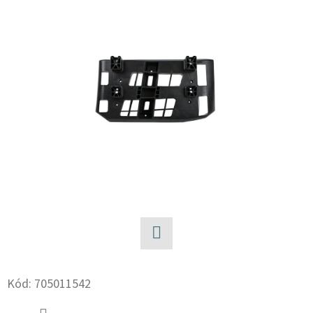
E
T
E
N
A
J
Í
T
?
Facebook
HLEDAT
Kód:
705011542