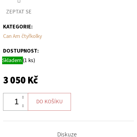
ZEPTAT SE
D
O
KATEGORIE
:
P
Can Am čtyřkolky
O
R
DOSTUPNOST:
U
Skladem
(1 ks)
Č
U
J
3 050 Kč
E
M
E
DO KOŠÍKU
SADA
ŠROUBŮ
Diskuze
A