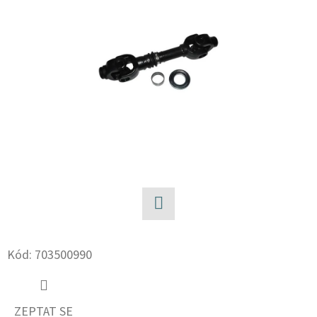
E
T
E
N
A
J
Í
T
?
Facebook
Kód:
703500990
HLEDAT
ZEPTAT SE