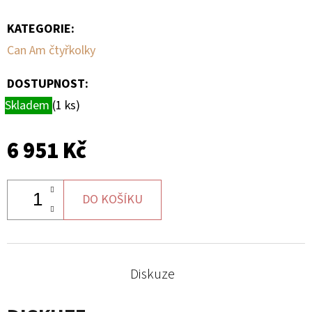
KATEGORIE
:
D
O
Can Am čtyřkolky
P
O
DOSTUPNOST:
R
Skladem
(1 ks)
U
Č
6 951 Kč
U
J
E
DO KOŠÍKU
M
E
Diskuze
BRZDOVÁ
HADIČKA
ZADNÍ