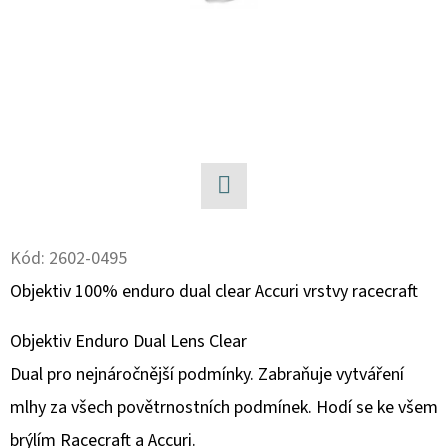
D
O
P
O
R
U
Č
U
Facebook
J
Kód:
2602-0495
E
Objektiv 100% enduro dual clear Accuri vrstvy racecraft
M
E
Objektiv Enduro Dual Lens Clear
Dual pro nejnáročnější podmínky.
Zabraňuje vytváření
BRZDOVÁ
mlhy za všech povětrnostních podmínek.
Hodí se ke všem
HADICE
K
brýlím Racecraft a Accuri.