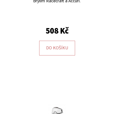
E
brýlím Racecraft a Accuri.
T
E
N
508 Kč
A
J
DO KOŠÍKU
Í
T
?
HLEDAT