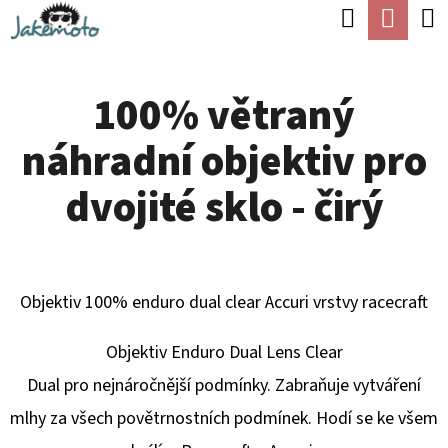
K
Hledat
Náku
Přejít
O
Zpět
Zpět
na
koší
Š
obsah
100% větraný
Í
C
K
náhradní objektiv pro
O
P
dvojité sklo - čirý
O
T
Ř
Objektiv 100% enduro dual clear Accuri vrstvy racecraft
E
B
Objektiv Enduro Dual Lens Clear
U
Dual pro nejnáročnější podmínky.
Zabraňuje vytváření
J
mlhy za všech povětrnostních podmínek.
Hodí se ke všem