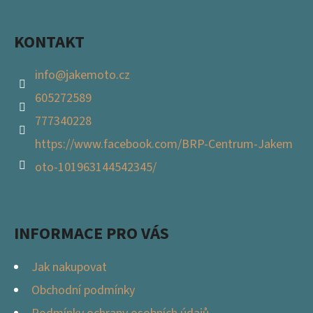
Í
KONTAKT
info
@
jakemoto.cz
605272589
777340228
https://www.facebook.com/BRP-Centrum-Jakem
oto-101963144542345/
INFORMACE PRO VÁS
Jak nakupovat
Obchodní podmínky