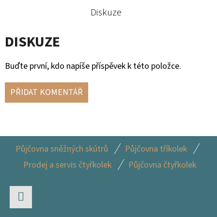
Diskuze
DISKUZE
Buďte první, kdo napíše příspěvek k této položce.
PŘIDAT KOMENTÁŘ
Z
Půjčovna sněžných skútrů
Půjčovna tříkolek
Á
Prodej a servis čtyřkolek
Půjčovna čtyřkolek
P
A
T
Facebook