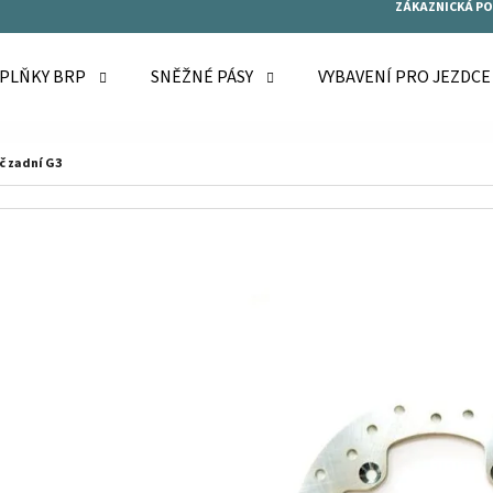
ZÁKAZNICKÁ P
OPLŇKY BRP
SNĚŽNÉ PÁSY
VYBAVENÍ PRO JEZDC
O POTŘEBUJETE NAJÍT?
č zadní G3
HLEDAT
DOPORUČUJEME