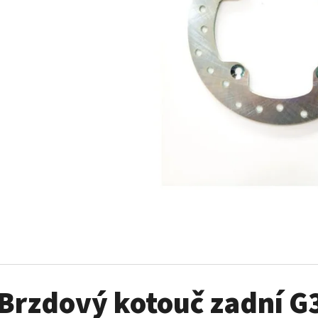
SADA ŠROUBŮ A MATIC KOL G2
PALIVOVÉ ČERPADL
AM
980 Kč
10 900 Kč
Brzdový kotouč zadní G