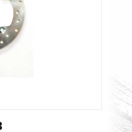
O S MĚŘÁKEM PALIVA CAN-
3