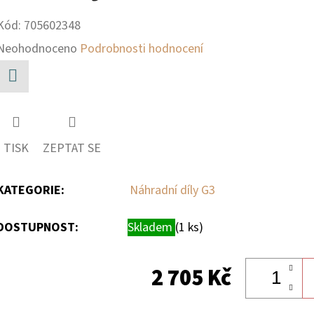
Kód:
705602348
Průměrné
Neohodnoceno
Podrobnosti hodnocení
hodnocení
produktu
Facebook
je
0,0
TISK
ZEPTAT SE
z
5
KATEGORIE
:
Náhradní díly G3
hvězdiček.
DOSTUPNOST:
Skladem
(1 ks)
2 705 Kč