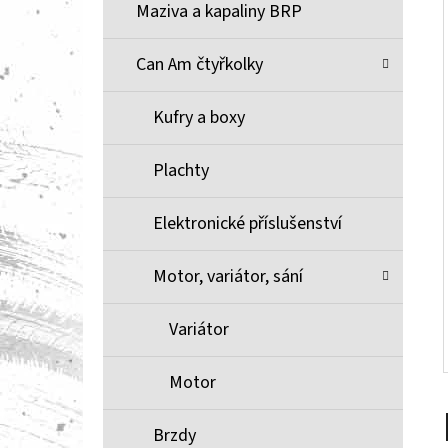
Í
Maziva a kapaliny BRP
P
A
Can Am čtyřkolky
BRZDOVÉ DESTIČKY ZE SLINUTÉHO KOVU
XCR MOOSE RACING NA X3
N
Kufry a boxy
1 100 Kč
E
L
Plachty
Elektronické příslušenství
Motor, variátor, sání
Variátor
Motor
Brzdy