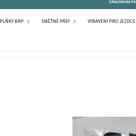
ZÁKAZNICKÁ P
OPLŇKY BRP
SNĚŽNÉ PÁSY
VYBAVENÍ PRO JEZDC
O POTŘEBUJETE NAJÍT?
HLEDAT
DOPORUČUJEME