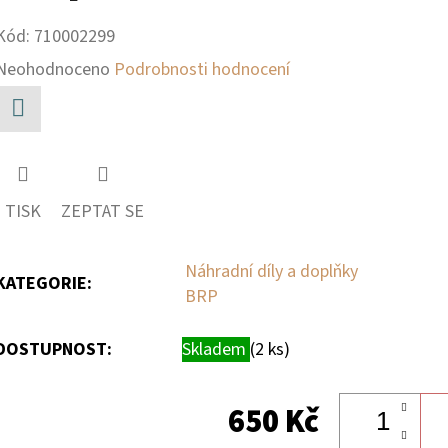
Kód:
710002299
Průměrné
Neohodnoceno
Podrobnosti hodnocení
hodnocení
produktu
Facebook
je
0,0
TISK
ZEPTAT SE
z
5
Náhradní díly a doplňky
KATEGORIE
:
BRP
hvězdiček.
DOSTUPNOST:
Skladem
(2 ks)
650 Kč