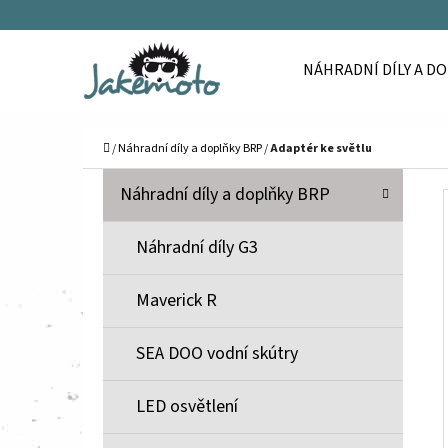
K
Přejít
O
Zpět
Zpět
na
NÁHRADNÍ DÍLY A D
Š
do
do
obsah
Í
obchodu
obchodu
C
K
Domů
/
Náhradní díly a doplňky BRP
/
Adaptér ke světlu
P
K
Přeskočit
Náhradní díly a doplňky BRP
A
O
kategorie
T
S
Náhradní díly G3
E
T
G
Maverick R
O
R
R
A
SEA DOO vodní skútry
I
N
E
N
LED osvětlení