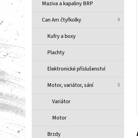
Í
Maziva a kapaliny BRP
P
A
Can Am čtyřkolky
BRZDOVÉ DESTIČKY ZE SLINUTÉHO KOVU
XCR MOOSE RACING NA X3
N
Kufry a boxy
1 100 Kč
E
L
Plachty
Elektronické příslušenství
Motor, variátor, sání
Variátor
Motor
Brzdy