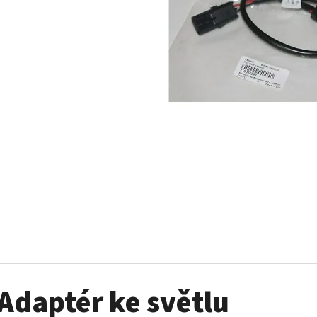
SADA ŠROUBŮ A MATIC KOL G2
PALIVOVÉ ČERPADL
AM
980 Kč
10 900 Kč
Adaptér ke světlu