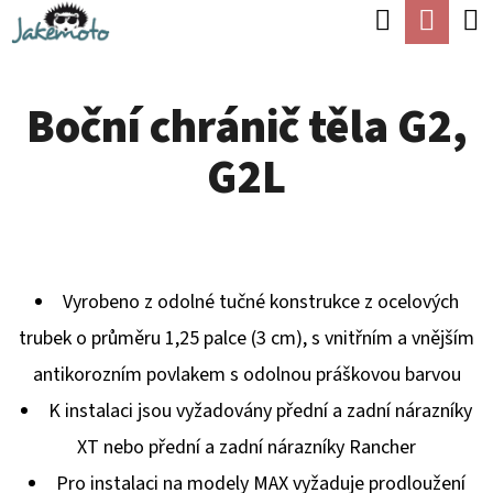
K
Hledat
Náku
Přejít
O
Zpět
Zpět
na
koší
Š
obsah
Boční chránič těla G2,
Í
C
K
G2L
O
P
O
T
Vyrobeno z odolné tučné konstrukce z ocelových
Ř
trubek o průměru 1,25 palce (3 cm), s vnitřním a vnějším
E
antikorozním povlakem s odolnou práškovou barvou
B
K instalaci jsou vyžadovány přední a zadní nárazníky
U
XT nebo přední a zadní nárazníky Rancher
J
Pro instalaci na modely MAX vyžaduje prodloužení