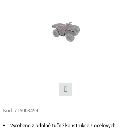
D
O
P
O
R
U
Č
U
J
E
M
E
Facebook
Kód:
715003459
BRZDOVÉ
DESTIČKY
Vyrobeno z odolné tučné konstrukce z ocelových
ZE