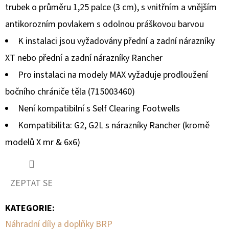
SLINUTÉHO
trubek o průměru 1,25 palce (3 cm), s vnitřním a vnějším
KOVU
XCR
antikorozním povlakem s odolnou práškovou barvou
MOOSE
RACING
K instalaci jsou vyžadovány přední a zadní nárazníky
NA
X3
XT nebo přední a zadní nárazníky Rancher
1
Pro instalaci na modely MAX vyžaduje prodloužení
100
Kč
bočního chrániče těla (715003460)
Není kompatibilní s Self Clearing Footwells
Kompatibilita: G2, G2L s nárazníky Rancher (kromě
modelů X mr & 6x6)
ZEPTAT SE
KATEGORIE
:
Náhradní díly a doplňky BRP