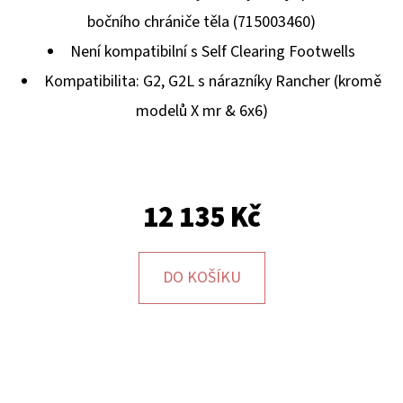
E
bočního chrániče těla (715003460)
T
Není kompatibilní s Self Clearing Footwells
E
Kompatibilita: G2, G2L s nárazníky Rancher (kromě
N
modelů X mr & 6x6)
A
J
Í
T
12 135 Kč
?
DO KOŠÍKU
HLEDAT