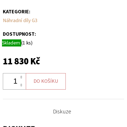
KATEGORIE
:
D
O
Náhradní díly G3
P
O
DOSTUPNOST:
R
Skladem
(1 ks)
U
Č
11 830 Kč
U
J
E
DO KOŠÍKU
M
E
Diskuze
BRZDOVÁ
HADICE
LZ,