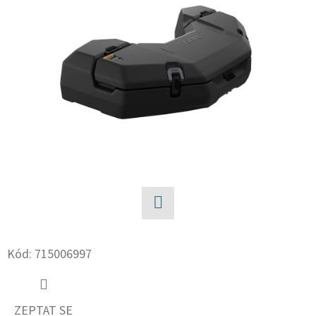
E
T
E
N
A
J
Í
T
?
Facebook
Kód:
715006997
HLEDAT
ZEPTAT SE