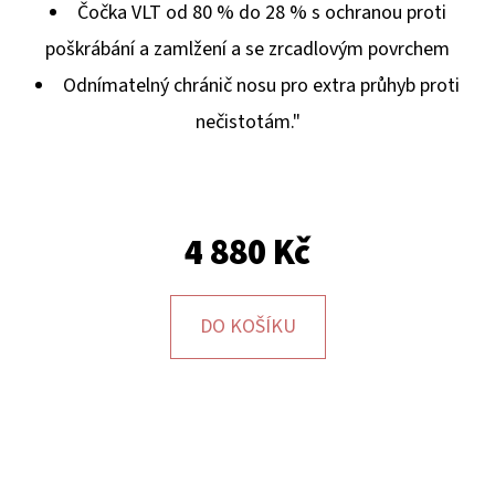
E
Čočka VLT od 80 % do 28 % s ochranou proti
T
poškrábání a zamlžení a se zrcadlovým povrchem
E
Odnímatelný chránič nosu pro extra průhyb proti
N
nečistotám."
A
J
Í
4 880 Kč
T
?
DO KOŠÍKU
HLEDAT