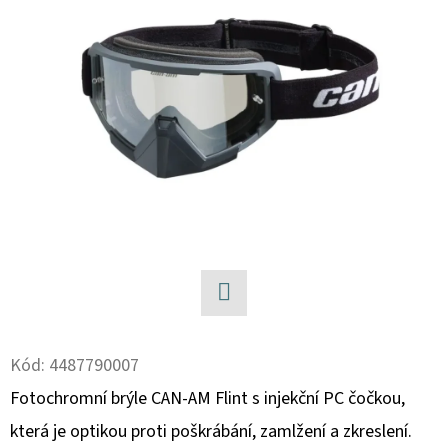
D
O
P
O
R
U
Č
U
J
E
M
E
Facebook
Kód:
4487790007
Fotochromní brýle CAN-AM Flint s injekční PC čočkou,
BRZDOVÁ
HADICE
která je optikou proti poškrábání, zamlžení a zkreslení.
LZ,