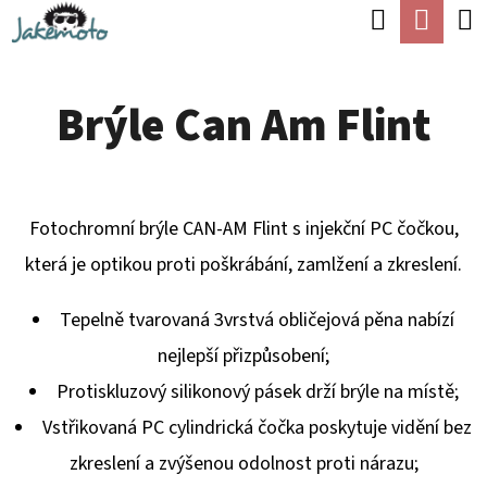
K
Hledat
Náku
Přejít
O
Zpět
Zpět
na
koší
Š
obsah
Brýle Can Am Flint
Í
C
K
O
P
Fotochromní brýle CAN-AM Flint s injekční PC čočkou,
O
která je optikou proti poškrábání, zamlžení a zkreslení.
T
Ř
Tepelně tvarovaná 3vrstvá obličejová pěna nabízí
E
nejlepší přizpůsobení;
B
Protiskluzový silikonový pásek drží brýle na místě;
U
Vstřikovaná PC cylindrická čočka poskytuje vidění bez
J
zkreslení a zvýšenou odolnost proti nárazu;