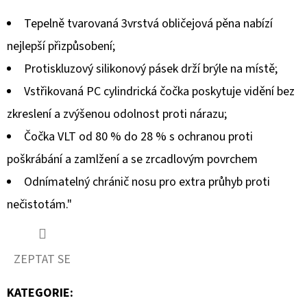
MAVERICK
R
Tepelně tvarovaná 3vrstvá obličejová pěna nabízí
5
nejlepší přizpůsobení;
260
Kč
Protiskluzový silikonový pásek drží brýle na místě;
Vstřikovaná PC cylindrická čočka poskytuje vidění bez
zkreslení a zvýšenou odolnost proti nárazu;
Čočka VLT od 80 % do 28 % s ochranou proti
poškrábání a zamlžení a se zrcadlovým povrchem
Odnímatelný chránič nosu pro extra průhyb proti
nečistotám."
ZEPTAT SE
KATEGORIE
: