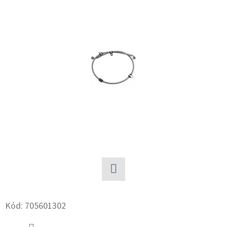
E
T
E
N
A
J
Í
T
?
Facebook
HLEDAT
Kód:
705601302