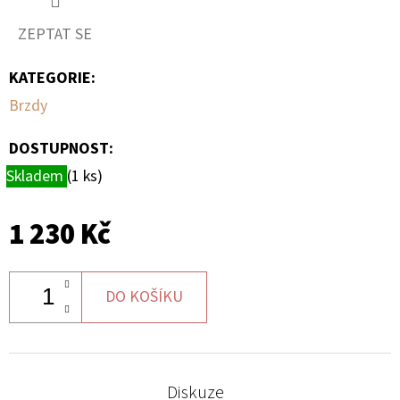
ZEPTAT SE
D
O
KATEGORIE
:
P
Brzdy
O
R
DOSTUPNOST:
U
Skladem
(1 ks)
Č
U
J
1 230 Kč
E
M
E
DO KOŠÍKU
BRZDOVÉ
DESTIČKY
Diskuze
ZE