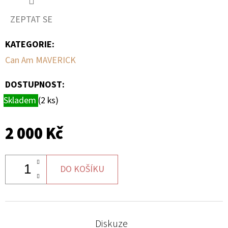
ZEPTAT SE
D
O
KATEGORIE
:
P
Can Am MAVERICK
O
R
DOSTUPNOST:
U
Skladem
(2 ks)
Č
U
J
2 000 Kč
E
M
E
DO KOŠÍKU
BRZDOVÁ
HADIČKA
Diskuze
ZADNÍ