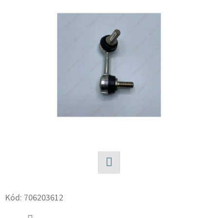
E
T
E
N
A
J
Í
T
?
Facebook
HLEDAT
Kód:
706203612