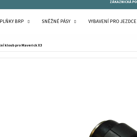
ZÁKAZNICKÁ P
OPLŇKY BRP
SNĚŽNÉ PÁSY
VYBAVENÍ PRO JEZDC
O POTŘEBUJETE NAJÍT?
ní kloub pro Maverick X3
HLEDAT
DOPORUČUJEME