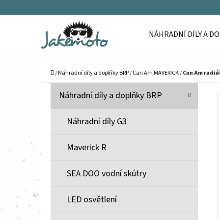
K
Přejít
O
Zpět
Zpět
na
NÁHRADNÍ DÍLY A D
Š
do
do
obsah
Í
obchodu
obchodu
C
K
Domů
/
Náhradní díly a doplňky BRP
/
Can Am MAVERICK
/
Can Am radiál
P
K
Přeskočit
Náhradní díly a doplňky BRP
A
O
kategorie
T
S
Náhradní díly G3
E
T
G
Maverick R
O
R
R
A
SEA DOO vodní skútry
I
N
E
N
LED osvětlení