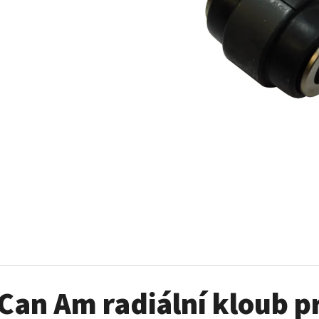
SADA ŠROUBŮ A MATIC KOL G2
PALIVOVÉ ČERPADL
AM
980 Kč
10 900 Kč
Can Am radiální kloub p