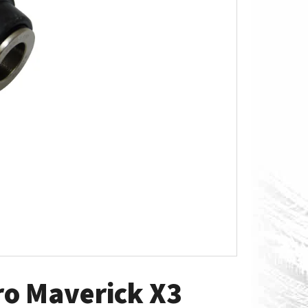
O S MĚŘÁKEM PALIVA CAN-
ro Maverick X3