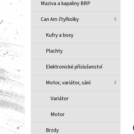
Í
Maziva a kapaliny BRP
P
A
Can Am čtyřkolky
BRZDOVÉ DESTIČKY ZE SLINUTÉHO KOVU
XCR MOOSE RACING NA X3
N
Kufry a boxy
1 100 Kč
E
L
Plachty
Elektronické příslušenství
Motor, variátor, sání
Variátor
Motor
Brzdy