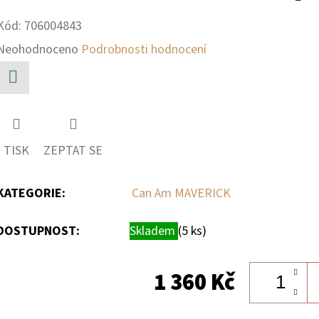
Kód:
706004843
Průměrné
Neohodnoceno
Podrobnosti hodnocení
hodnocení
produktu
Facebook
je
0,0
TISK
ZEPTAT SE
z
5
KATEGORIE
:
Can Am MAVERICK
hvězdiček.
DOSTUPNOST:
Skladem
(5 ks)
1 360 Kč