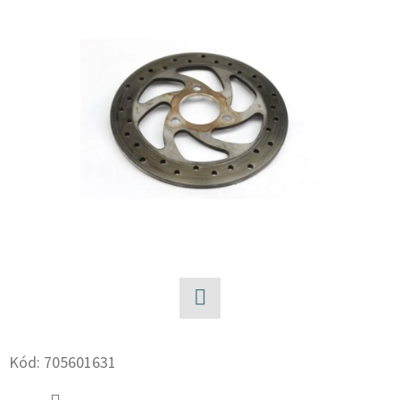
E
T
E
N
A
J
Í
T
?
Facebook
HLEDAT
Kód:
705601631