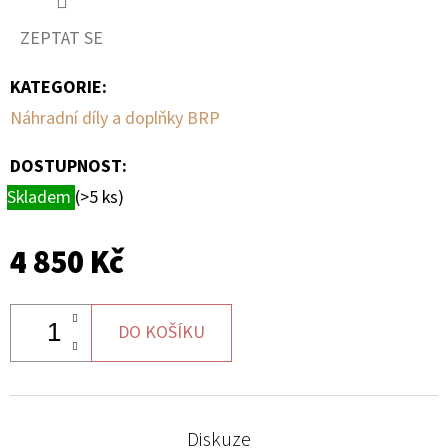
ZEPTAT SE
D
O
KATEGORIE
:
P
Náhradní díly a doplňky BRP
O
R
DOSTUPNOST:
U
Skladem
(>5 ks)
Č
U
J
4 850 Kč
E
M
E
DO KOŠÍKU
BRZDOVÉ
DESTIČKY
Diskuze
ZE