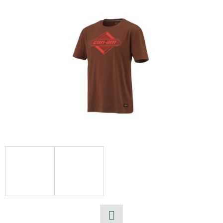
E
T
E
N
A
J
Í
T
?
HLEDAT