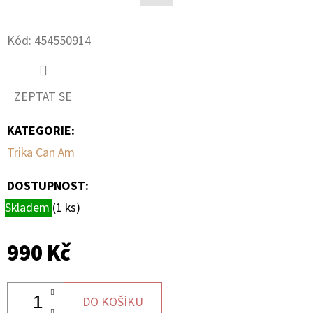
Facebook
D
Kód:
454550914
O
P
O
ZEPTAT SE
R
U
KATEGORIE
:
Č
Trika Can Am
U
J
DOSTUPNOST:
E
Skladem
(1 ks)
M
E
990 Kč
PALIVOVÉ
ČERPADLO
DO KOŠÍKU
S