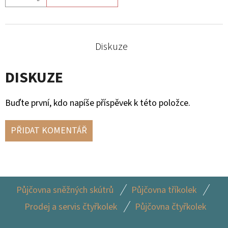
MĚŘÁKEM
PALIVA
CAN-
AM
Diskuze
10
900
Kč
DISKUZE
Buďte první, kdo napíše příspěvek k této položce.
PŘIDAT KOMENTÁŘ
Z
Půjčovna sněžných skútrů
Půjčovna tříkolek
Á
Prodej a servis čtyřkolek
Půjčovna čtyřkolek
P