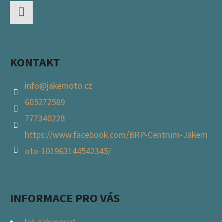
A
T
Facebook
Í
KONTAKT
info
@
jakemoto.cz
605272589
777340228
https://www.facebook.com/BRP-Centrum-Jakem
oto-101963144542345/
INFORMACE PRO VÁS