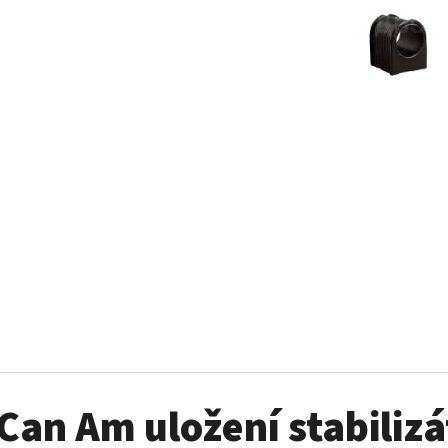
SADA ŠROUBŮ A MATIC KOL G2
PALIVOVÉ ČERPADL
AM
980 Kč
10 900 Kč
Can Am uložení stabiliz