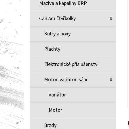
Í
Maziva a kapaliny BRP
P
A
Can Am čtyřkolky
BRZDOVÉ DESTIČKY ZE SLINUTÉHO KOVU
XCR MOOSE RACING NA X3
N
Kufry a boxy
1 100 Kč
E
L
Plachty
Elektronické příslušenství
Motor, variátor, sání
Variátor
Motor
Brzdy