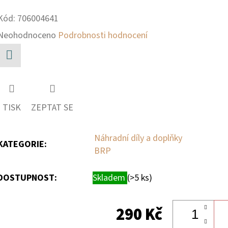
Kód:
706004641
Průměrné
Neohodnoceno
Podrobnosti hodnocení
hodnocení
produktu
Facebook
je
0,0
TISK
ZEPTAT SE
z
5
Náhradní díly a doplňky
KATEGORIE
:
BRP
hvězdiček.
DOSTUPNOST:
Skladem
(>5 ks)
290 Kč