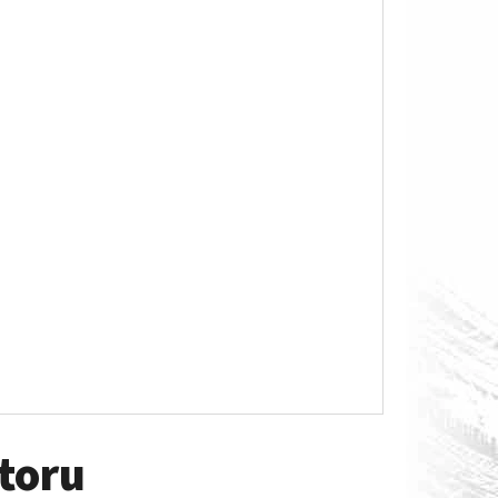
O S MĚŘÁKEM PALIVA CAN-
átoru