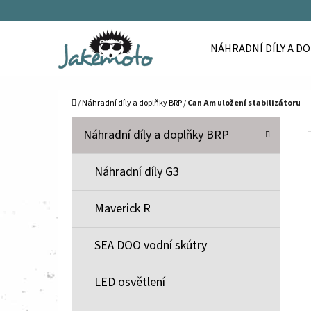
K
Přejít
O
Zpět
Zpět
na
NÁHRADNÍ DÍLY A D
Š
do
do
obsah
Í
obchodu
obchodu
C
K
Domů
/
Náhradní díly a doplňky BRP
/
Can Am uložení stabilizátoru
P
K
Přeskočit
Náhradní díly a doplňky BRP
A
O
kategorie
T
S
Náhradní díly G3
E
T
G
Maverick R
O
R
R
A
SEA DOO vodní skútry
I
N
E
N
LED osvětlení