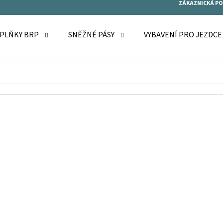
ZÁKAZNICKÁ P
OPLŇKY BRP
SNĚŽNÉ PÁSY
VYBAVENÍ PRO JEZDC
O POTŘEBUJETE NAJÍT?
HLEDAT
DOPORUČUJEME