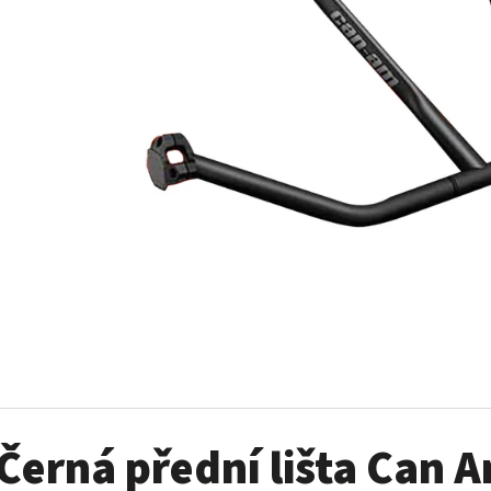
SADA ŠROUBŮ A MATIC KOL G2
PALIVOVÉ ČERPADL
AM
980 Kč
10 900 Kč
Černá přední lišta Can 