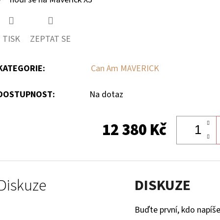
TISK
ZEPTAT SE
KATEGORIE
:
Can Am MAVERICK
DOSTUPNOST:
Na dotaz
12 380 Kč
Diskuze
DISKUZE
Buďte první, kdo napíše