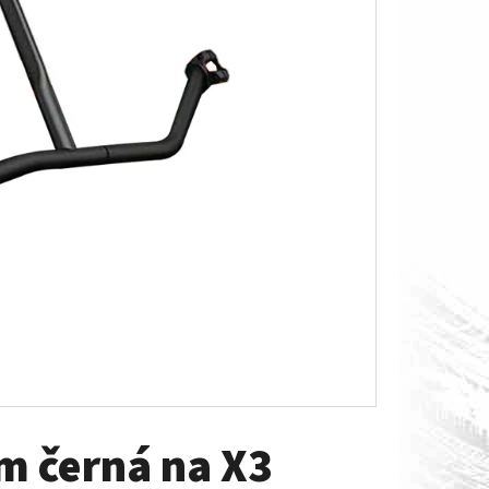
O S MĚŘÁKEM PALIVA CAN-
Am černá na X3