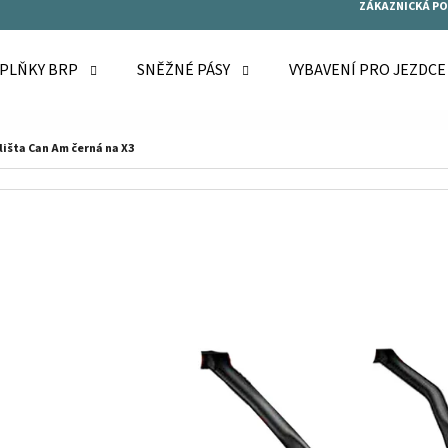
ZÁKAZNICKÁ P
OPLŇKY BRP
SNĚŽNÉ PÁSY
VYBAVENÍ PRO JEZDC
O POTŘEBUJETE NAJÍT?
lišta Can Am černá na X3
HLEDAT
DOPORUČUJEME