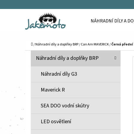
K
Přejít
O
Zpět
Zpět
na
NÁHRADNÍ DÍLY A D
Š
do
do
obsah
Í
obchodu
obchodu
C
K
Domů
/
Náhradní díly a doplňky BRP
/
Can Am MAVERICK
/
Černá přední 
P
K
Přeskočit
Náhradní díly a doplňky BRP
A
O
kategorie
T
S
Náhradní díly G3
E
T
G
Maverick R
O
R
R
A
SEA DOO vodní skútry
I
N
E
N
LED osvětlení