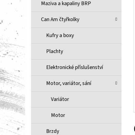
Í
Maziva a kapaliny BRP
P
A
Can Am čtyřkolky
BRZDOVÉ DESTIČKY ZE SLINUTÉHO KOVU
XCR MOOSE RACING NA X3
N
Kufry a boxy
1 100 Kč
E
L
Plachty
Elektronické příslušenství
Motor, variátor, sání
Variátor
Motor
Brzdy