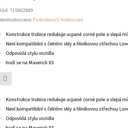
Kód:
715002889
Průměrné
Neohodnoceno
Podrobnosti hodnocení
hodnocení
Konstrukce trubice redukuje ucpané zorné pole a slepá mís
produktu
Není kompatibilní s čelními skly a hliníkovou střechou Lo
je
Odpovídá stylu vozidla
0,0
hodí se na Maverick X3
z
5
hvězdiček.
Facebook
Konstrukce trubice redukuje ucpané zorné pole a slepá mís
Není kompatibilní s čelními skly a hliníkovou střechou Lo
Odpovídá stylu vozidla
hodí se na Maverick X3