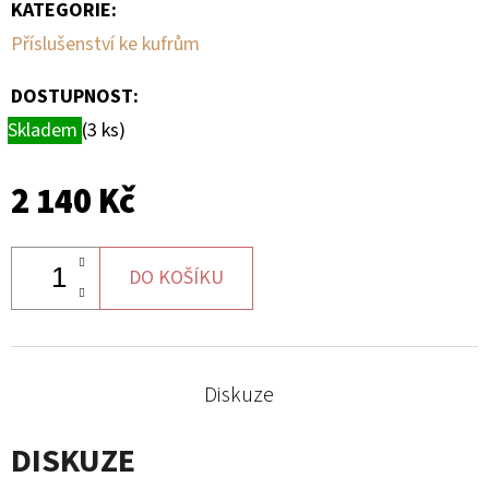
G3
KATEGORIE
:
Příslušenství ke kufrům
2
705
Kč
DOSTUPNOST:
Skladem
(3 ks)
2 140 Kč
DO KOŠÍKU
Diskuze
DISKUZE