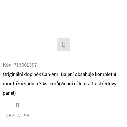
D
O
P
O
R
U
Facebook
Č
U
Kód:
715001397
J
Originální doplněk Can-Am. Balení obsahuje kompletní
E
montážní sadu a 3 ks lemů(2x boční lem a 1x středový
M
E
panel)
BRZDOVÝ
ZEPTAT SE
KOTOUČ
ZADNÍ