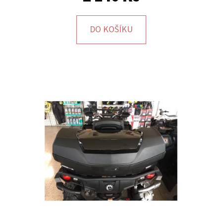
E
T
DO KOŠÍKU
E
N
A
J
Í
T
?
HLEDAT