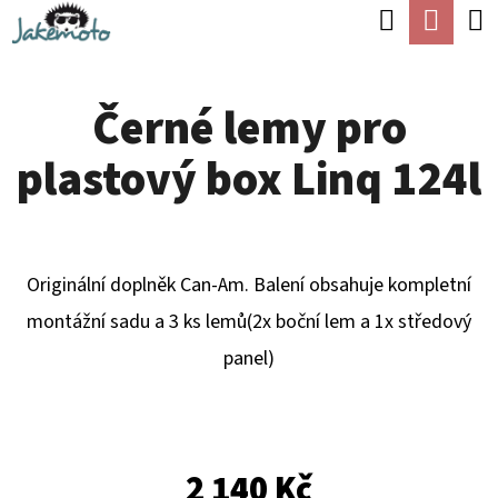
K
Hledat
Náku
Přejít
O
Zpět
Zpět
na
koší
Š
obsah
Černé lemy pro
Í
C
K
plastový box Linq 124l
O
P
O
T
Originální doplněk Can-Am. Balení obsahuje kompletní
Ř
montážní sadu a 3 ks lemů(2x boční lem a 1x středový
E
panel)
B
U
J
2 140 Kč