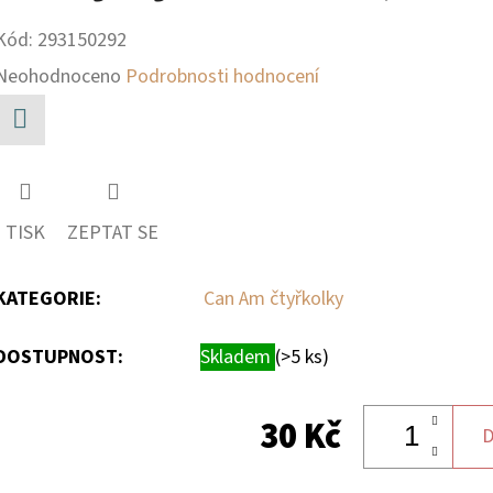
Kód:
293150292
Průměrné
Neohodnoceno
Podrobnosti hodnocení
hodnocení
produktu
Facebook
je
0,0
TISK
ZEPTAT SE
z
5
KATEGORIE
:
Can Am čtyřkolky
hvězdiček.
DOSTUPNOST:
Skladem
(>5 ks)
30 Kč
D