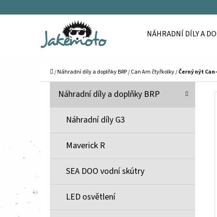
K
Přejít
O
Zpět
Zpět
na
NÁHRADNÍ DÍLY A D
Š
do
do
obsah
Í
obchodu
obchodu
C
K
Domů
/
Náhradní díly a doplňky BRP
/
Can Am čtyřkolky
/
Černý nýt Can-
P
K
Přeskočit
Náhradní díly a doplňky BRP
A
O
kategorie
T
S
Náhradní díly G3
E
T
G
Maverick R
O
R
R
A
SEA DOO vodní skútry
I
N
E
N
LED osvětlení