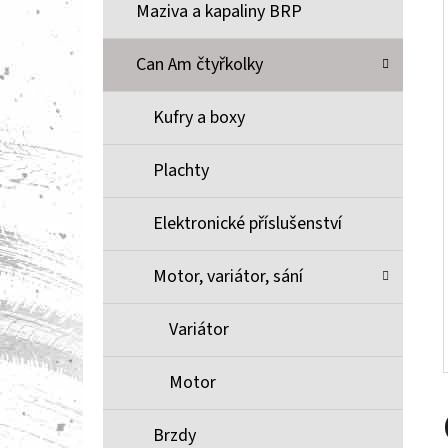
Í
Maziva a kapaliny BRP
P
A
Can Am čtyřkolky
BRZDOVÉ DESTIČKY ZE SLINUTÉHO KOVU
XCR MOOSE RACING NA X3
N
Kufry a boxy
1 100 Kč
E
L
Plachty
Elektronické příslušenství
Motor, variátor, sání
Variátor
Motor
Brzdy