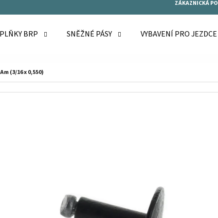
ZÁKAZNICKÁ P
OPLŇKY BRP
SNĚŽNÉ PÁSY
VYBAVENÍ PRO JEZDC
O POTŘEBUJETE NAJÍT?
Am (3/16 x 0,550)
HLEDAT
DOPORUČUJEME