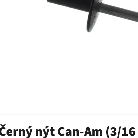
SADA ŠROUBŮ A MATIC KOL G2
PALIVOVÉ ČERPADL
AM
980 Kč
10 900 Kč
Černý nýt Can-Am (3/16 