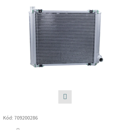
E
T
E
N
A
J
Í
T
?
Facebook
HLEDAT
Kód:
709200286