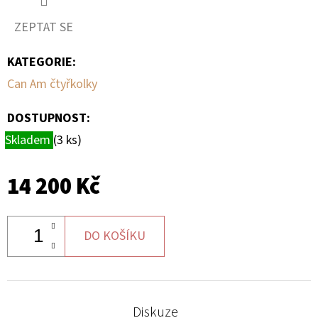
ZEPTAT SE
D
O
KATEGORIE
:
P
Can Am čtyřkolky
O
R
DOSTUPNOST:
U
Skladem
(3 ks)
Č
U
J
14 200 Kč
E
M
E
DO KOŠÍKU
BRZDOVÝ
KOTOUČ
Diskuze
ZADNÍ