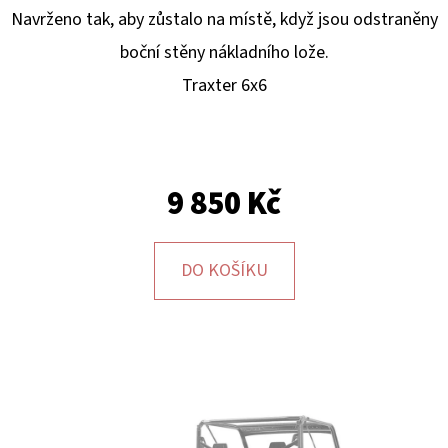
E
Navrženo tak, aby zůstalo na místě, když jsou odstraněny
T
boční stěny nákladního lože.
E
Traxter 6x6
N
A
J
9 850 Kč
Í
T
?
DO KOŠÍKU
HLEDAT