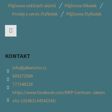
Z
Půjčovna sněžných skútrů
Půjčovna tříkolek
Á
Prodej a servis čtyřkolek
Půjčovna čtyřkolek
P
A
T
Facebook
Í
KONTAKT
info
@
jakemoto.cz
605272589
777340228
https://www.facebook.com/BRP-Centrum-Jakem
oto-101963144542345/