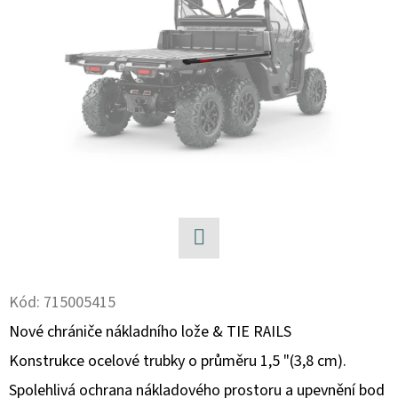
D
O
P
O
R
U
Č
U
J
E
M
Facebook
E
Kód:
715005415
Nové chrániče nákladního lože & TIE RAILS
BRZDOVÁ
Konstrukce ocelové trubky o průměru 1,5 "(3,8 cm).
HADIČKA
ABS
Spolehlivá ochrana nákladového prostoru a upevnění bod