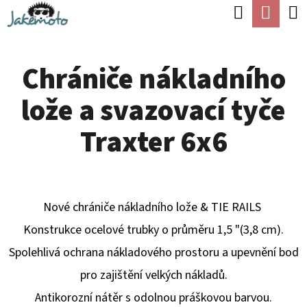
K
Hledat
Náku
Přejít
O
Zpět
Zpět
na
koší
Š
obsah
Chrániče nákladního
Í
C
K
lože a svazovací tyče
O
P
Traxter 6x6
O
T
Ř
Nové chrániče nákladního lože & TIE RAILS
E
Konstrukce ocelové trubky o průměru 1,5 "(3,8 cm).
B
Spolehlivá ochrana nákladového prostoru a upevnění bod
U
pro zajištění velkých nákladů.
J
Antikorozní nátěr s odolnou práškovou barvou.