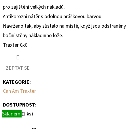
PŘEDNÍ
pro zajištění velkých nákladů.
LEVÁ
CAN-
Antikorozní nátěr s odolnou práškovou barvou.
AM
Navrženo tak, aby zůstalo na místě, když jsou odstraněny
1
624
boční stěny nákladního lože.
Kč
Traxter 6x6
ZEPTAT SE
KATEGORIE
:
Can Am Traxter
DOSTUPNOST:
Skladem
(1 ks)