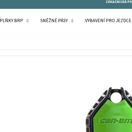
ZÁKAZNICKÁ P
OPLŇKY BRP
SNĚŽNÉ PÁSY
VYBAVENÍ PRO JEZDC
O POTŘEBUJETE NAJÍT?
HLEDAT
DOPORUČUJEME