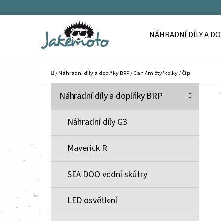
K
Přejít
O
Zpět
Zpět
na
NÁHRADNÍ DÍLY A D
Š
do
do
obsah
Í
obchodu
obchodu
C
K
Domů
/
Náhradní díly a doplňky BRP
/
Can Am čtyřkolky
/
Čip
P
K
Přeskočit
Náhradní díly a doplňky BRP
A
O
kategorie
T
S
Náhradní díly G3
E
T
G
Maverick R
O
R
R
A
SEA DOO vodní skútry
I
N
E
N
LED osvětlení