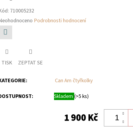
Kód:
710005232
Průměrné
Neohodnoceno
Podrobnosti hodnocení
hodnocení
produktu
Facebook
je
0,0
TISK
ZEPTAT SE
z
5
KATEGORIE
:
Can Am čtyřkolky
hvězdiček.
DOSTUPNOST:
Skladem
(>5 ks)
1 900 Kč