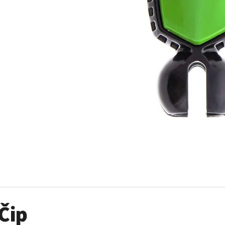
SADA ŠROUBŮ A MATIC KOL G2
PALIVOVÉ ČERPADL
AM
980 Kč
10 900 Kč
Čip