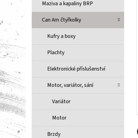
Í
Maziva a kapaliny BRP
P
A
Can Am čtyřkolky
BRZDOVÉ DESTIČKY ZE SLINUTÉHO KOVU
XCR MOOSE RACING NA X3
N
Kufry a boxy
1 100 Kč
E
L
Plachty
Elektronické příslušenství
Motor, variátor, sání
Variátor
Motor
Brzdy