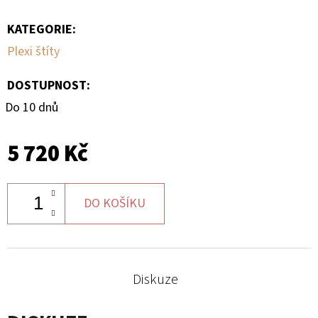
KATEGORIE
:
D
O
Plexi štíty
P
O
DOSTUPNOST:
R
Do 10 dnů
U
Č
5 720 Kč
U
J
E
DO KOŠÍKU
M
E
Diskuze
BRZDOVÉ
DESTIČKY
ZE