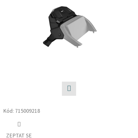
E
T
E
N
A
J
Í
T
?
Facebook
Kód:
715009218
HLEDAT
ZEPTAT SE