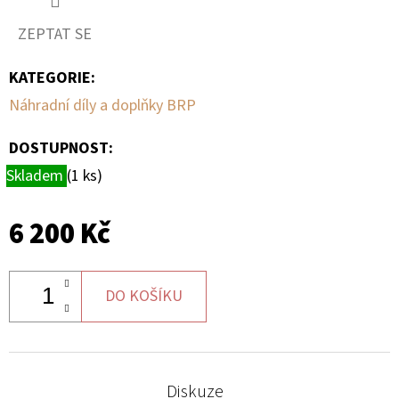
ZEPTAT SE
D
O
KATEGORIE
:
P
Náhradní díly a doplňky BRP
O
R
DOSTUPNOST:
U
Skladem
(1 ks)
Č
U
J
6 200 Kč
E
M
E
DO KOŠÍKU
BRZDOVÉ
DESTIČKY
Diskuze
ZE