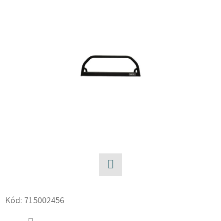
E
T
E
N
A
J
Í
T
?
Facebook
HLEDAT
Kód:
715002456