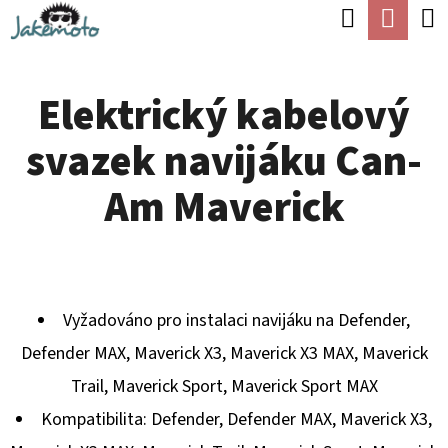
K
Hledat
Náku
Přejít
O
Zpět
Zpět
na
koší
Š
obsah
Elektrický kabelový
Í
C
K
svazek navijáku Can-
O
P
Am Maverick
O
T
Ř
E
Vyžadováno pro instalaci navijáku na Defender,
B
Defender MAX, Maverick X3, Maverick X3 MAX, Maverick
U
Trail, Maverick Sport, Maverick Sport MAX
J
Kompatibilita: Defender, Defender MAX, Maverick X3,