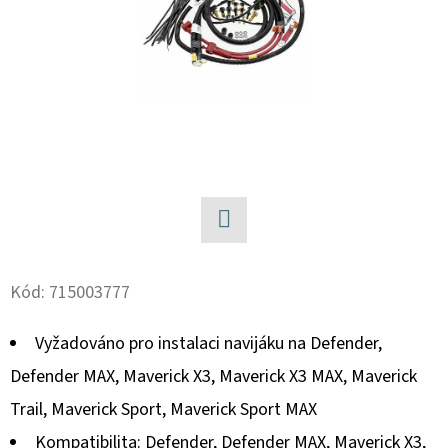
D
O
P
O
R
U
Č
U
J
Facebook
E
Kód:
715003777
M
E
Vyžadováno pro instalaci navijáku na Defender,
Defender MAX, Maverick X3, Maverick X3 MAX, Maverick
BRZDOVÁ
Trail, Maverick Sport, Maverick Sport MAX
HADIČKA
ZADNÍ
Kompatibilita: Defender, Defender MAX, Maverick X3,