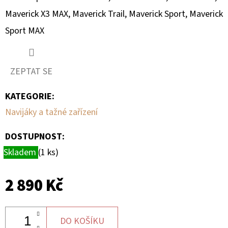
MAVERICK
X3
Maverick X3 MAX, Maverick Trail, Maverick Sport, Maverick
6
Sport MAX
237
Kč
ZEPTAT SE
KATEGORIE
:
Navijáky a tažné zařízení
DOSTUPNOST:
Skladem
(1 ks)
2 890 Kč
DO KOŠÍKU