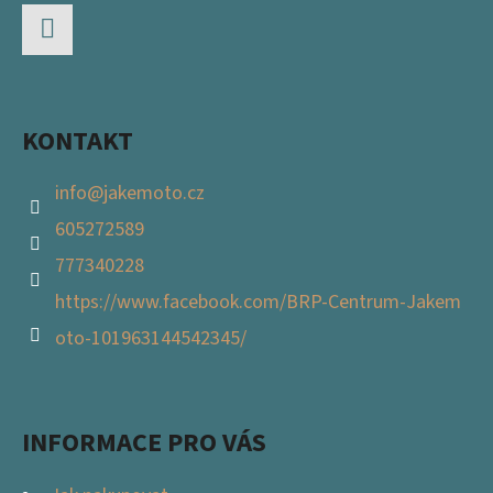
A
T
Facebook
Í
KONTAKT
info
@
jakemoto.cz
605272589
777340228
https://www.facebook.com/BRP-Centrum-Jakem
oto-101963144542345/
INFORMACE PRO VÁS