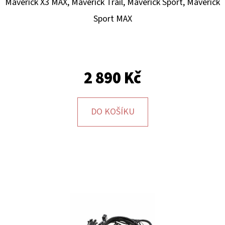
E
Maverick X3 MAX, Maverick Trail, Maverick Sport, Maverick
T
Sport MAX
E
N
A
2 890 Kč
J
Í
DO KOŠÍKU
T
?
HLEDAT