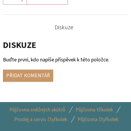
Diskuze
DISKUZE
Buďte první, kdo napíše příspěvek k této položce.
PŘIDAT KOMENTÁŘ
Z
Půjčovna sněžných skútrů
Půjčovna tříkolek
Á
Prodej a servis čtyřkolek
Půjčovna čtyřkolek
P