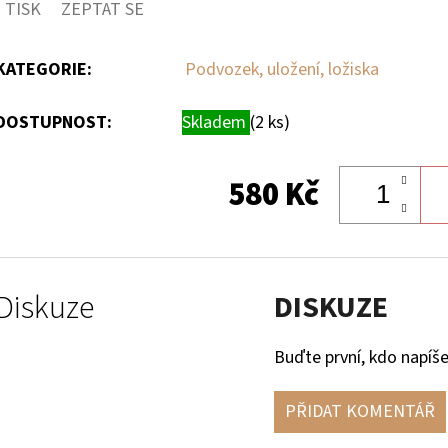
TISK
ZEPTAT SE
hvězdiček.
KATEGORIE
:
Podvozek, uložení, ložiska
DOSTUPNOST:
Skladem
(2 ks)
580 Kč
Diskuze
DISKUZE
Buďte první, kdo napíše
PŘIDAT KOMENTÁŘ