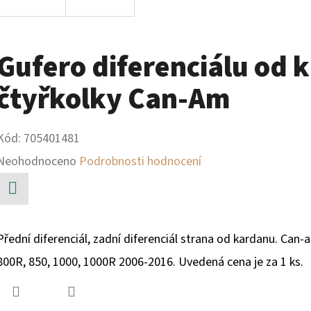
Gufero diferenciálu od 
čtyřkolky Can-Am
Kód:
705401481
Průměrné
Neohodnoceno
Podrobnosti hodnocení
hodnocení
produktu
Facebook
je
Přední diferenciál, zadní diferenciál strana od kardanu. Can
0,0
800R, 850, 1000, 1000R 2006-2016. Uvedená cena je za 1 ks.
z
5