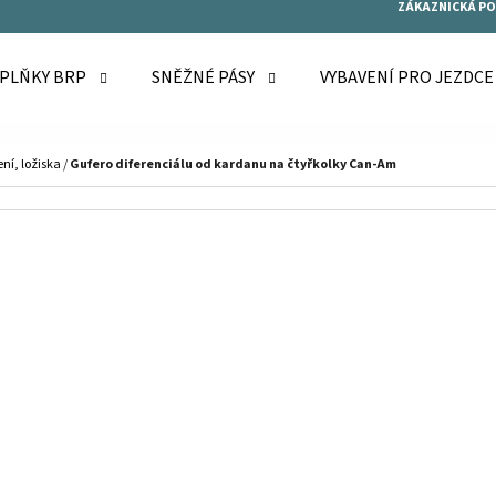
ZÁKAZNICKÁ P
OPLŇKY BRP
SNĚŽNÉ PÁSY
VYBAVENÍ PRO JEZDC
O POTŘEBUJETE NAJÍT?
ní, ložiska
/
Gufero diferenciálu od kardanu na čtyřkolky Can-Am
HLEDAT
DOPORUČUJEME