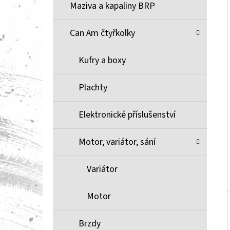
Í
Maziva a kapaliny BRP
P
A
Can Am čtyřkolky
BRZDOVÉ DESTIČKY ZE SLINUTÉHO KOVU
XCR MOOSE RACING NA X3
N
Kufry a boxy
1 100 Kč
E
L
Plachty
Elektronické příslušenství
Motor, variátor, sání
Variátor
Motor
Brzdy