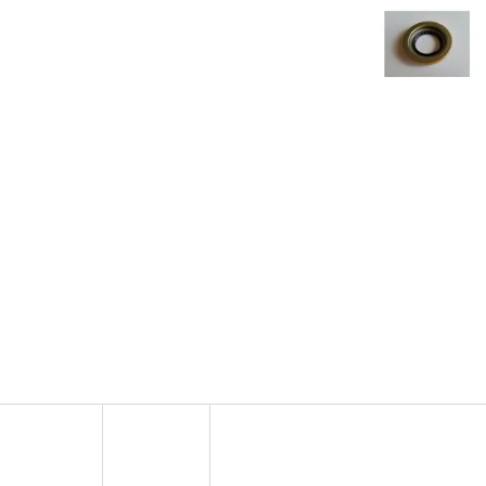
SADA ŠROUBŮ A MATIC KOL G2
PALIVOVÉ ČERPADL
AM
980 Kč
10 900 Kč