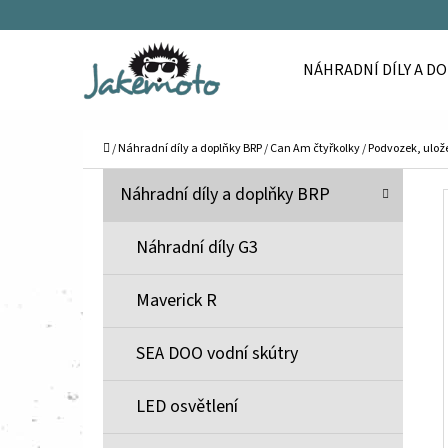
K
Přejít
O
Zpět
Zpět
na
NÁHRADNÍ DÍLY A D
Š
do
do
obsah
Í
obchodu
obchodu
C
K
Domů
/
Náhradní díly a doplňky BRP
/
Can Am čtyřkolky
/
Podvozek, ulože
P
K
Přeskočit
Náhradní díly a doplňky BRP
A
O
kategorie
T
S
Náhradní díly G3
E
T
G
Maverick R
O
R
R
A
SEA DOO vodní skútry
I
N
E
N
LED osvětlení