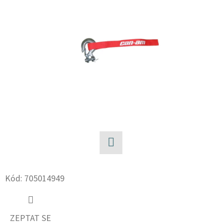
E
T
E
N
A
J
Í
T
?
Facebook
Kód:
705014949
HLEDAT
ZEPTAT SE