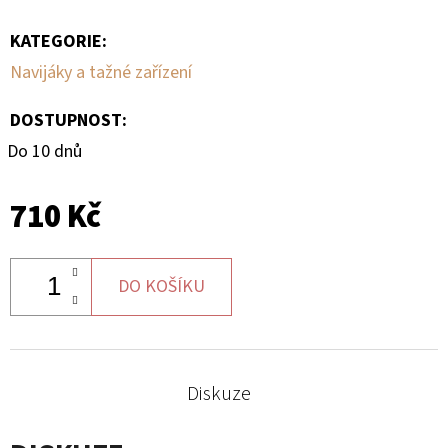
KATEGORIE
:
D
O
Navijáky a tažné zařízení
P
O
DOSTUPNOST:
R
Do 10 dnů
U
Č
710 Kč
U
J
E
DO KOŠÍKU
M
E
Diskuze
SADA
ŠROUBŮ
A