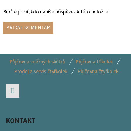
Buďte první, kdo napíše příspěvek k této položce.
PŘIDAT KOMENTÁŘ
Z
Půjčovna sněžných skútrů
Půjčovna tříkolek
Á
Prodej a servis čtyřkolek
Půjčovna čtyřkolek
P
A
T
Facebook
Í
KONTAKT