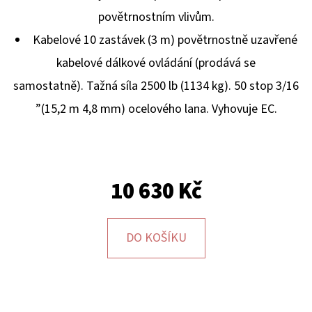
E
povětrnostním vlivům.
T
Kabelové 10 zastávek (3 m) povětrnostně uzavřené
E
kabelové dálkové ovládání (prodává se
N
samostatně).
Tažná síla 2500 lb (1134 kg).
50 stop 3/16
A
”(15,2 m 4,8 mm) ocelového lana.
Vyhovuje EC.
J
Í
T
?
10 630 Kč
DO KOŠÍKU
HLEDAT