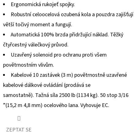
MĚŘÁKEM
Ergonomická rukojeť spojky.
PALIVA
CAN-
Robustní celoocelová ozubená kola a pouzdra zajišťují
AM
větší točivý moment a fungují.
10
900
Automatická 100% brzda přidržující náklad.
Těžký
Kč
čtyřcestný válečkový průvod.
Uzavřený solenoid pro ochranu proti všem
povětrnostním vlivům.
Kabelové 10 zastávek (3 m) povětrnostně uzavřené
kabelové dálkové ovládání (prodává se
samostatně).
Tažná síla 2500 lb (1134 kg).
50 stop 3/16
”(15,2 m 4,8 mm) ocelového lana.
Vyhovuje EC.
ZEPTAT SE