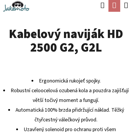
K
Hledat
Náku
Přejít
O
Zpět
Zpět
na
koší
Š
obsah
Kabelový naviják HD
Í
C
K
2500 G2, G2L
O
P
O
T
Ergonomická rukojeť spojky.
Ř
Robustní celoocelová ozubená kola a pouzdra zajišťují
E
větší točivý moment a fungují.
B
Automatická 100% brzda přidržující náklad.
Těžký
U
čtyřcestný válečkový průvod.
J
Uzavřený solenoid pro ochranu proti všem